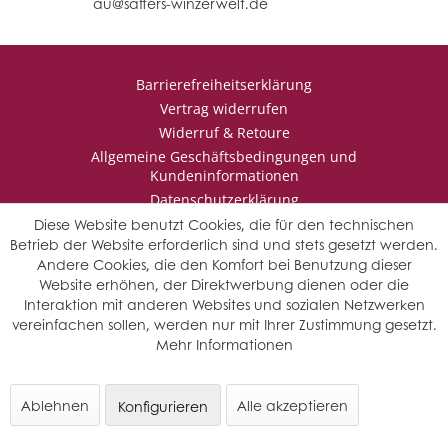
au@saffers-winzerwelt.de
Barrierefreiheitserklärung
Vertrag widerrufen
Widerruf & Retoure
Allgemeine Geschäftsbedingungen und
Kundeninformationen
Datenschutzerklärung
Impressum
Diese Website benutzt Cookies, die für den technischen
Betrieb der Website erforderlich sind und stets gesetzt werden.
Andere Cookies, die den Komfort bei Benutzung dieser
Website erhöhen, der Direktwerbung dienen oder die
* Wir behalten uns vor den Jahrgang auszuwählen, sollten mehrere
Interaktion mit anderen Websites und sozialen Netzwerken
Jahrgänge verfügbar sein.
vereinfachen sollen, werden nur mit Ihrer Zustimmung gesetzt.
© Saffers WinzerWelt - alle Rechte vorbehalten
Mehr Informationen
Ablehnen
Alle akzeptieren
Konfigurieren