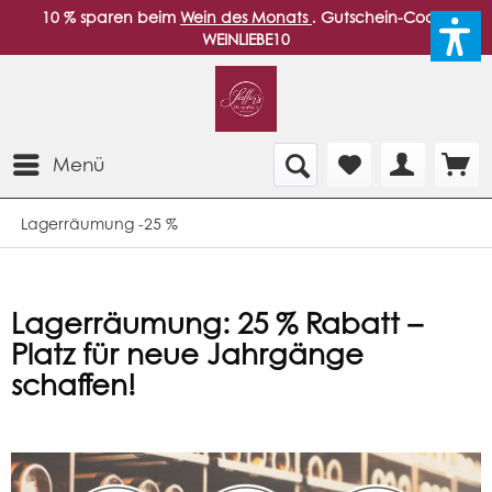
10 % sparen beim
Wein des Monats
. Gutschein-Code:
WEINLIEBE10
Menü
Lagerräumung -25 %
Lagerräumung: 25 % Rabatt –
Platz für neue Jahrgänge
schaffen!