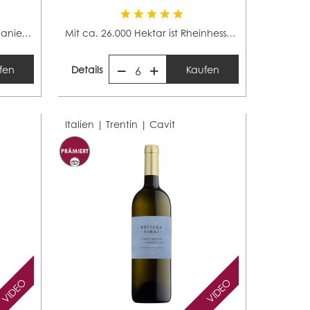
Die älteste Weinbauregion Spaniens ist im Nordosten...
Mit ca. 26.000 Hektar ist Rheinhessens das größte...
fen
Details
Kaufen
6
Italien | Trentin |
Cavit
VIDEO
VIDEO