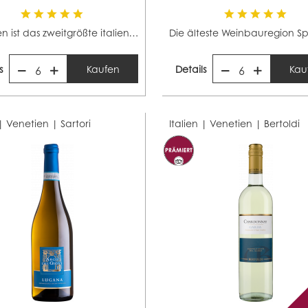
Venetien ist das zweitgrößte italienische Weinbaugebiet...
s
Kaufen
Details
Kau
6
6
 | Venetien |
Sartori
Italien | Venetien |
Bertoldi