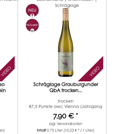
Schräglage
VIDEO
VIDEO
eo
Schräglage Grauburgunder
ein
QbA trocken...
trocken
87,5 Punkte awc Vienna (Jahrgang
2024)...
7,90 € *
zzgl.
Versandkosten
ter)
Inhalt
0.75 Liter
(10,53 € * / 1 Liter)