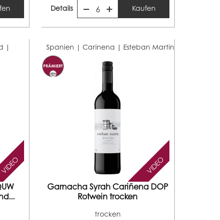
fen
Details
Kaufen
6
d |
Spanien | Carinena |
Esteban Martin
VIDEO
VIDEO
 QUW
Garnacha Syrah Cariñena DOP
d...
Rotwein trocken
trocken