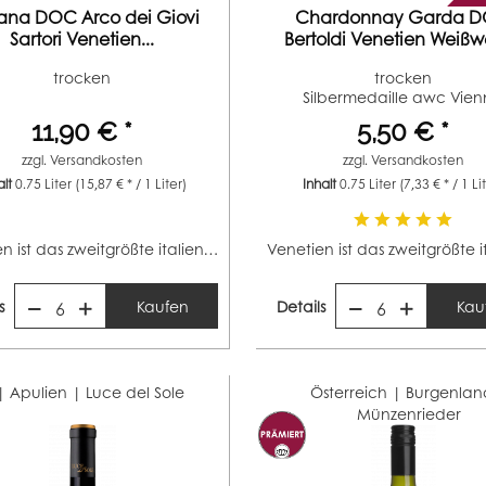
ana DOC Arco dei Giovi
Chardonnay Garda 
Sartori Venetien...
Bertoldi Venetien Weißwe
trocken
trocken
Silbermedaille awc Vie
(Jahrgang 2023)...
11,90 € *
5,50 € *
zzgl.
Versandkosten
zzgl.
Versandkosten
alt
0.75 Liter
(15,87 € * / 1 Liter)
Inhalt
0.75 Liter
(7,33 € * / 1 Li
Venetien ist das zweitgrößte italienische Weinbaugebiet...
s
Kaufen
Details
Kau
6
6
 | Apulien |
Luce del Sole
Österreich | Burgenlan
Münzenrieder