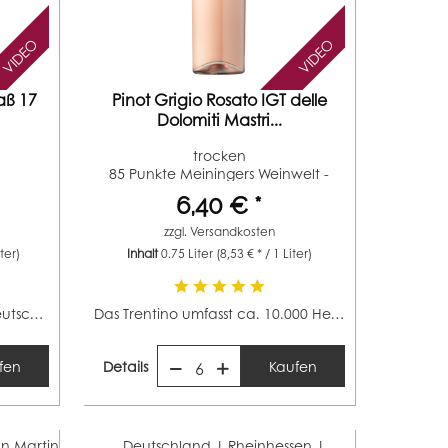
VIDEO
VIDEO
aß 17
Pinot Grigio Rosato IGT delle
Dolomiti Mastri...
trocken
85 Punkte Meiningers Weinwelt -
Weinguide...
6,40 € *
zzgl.
Versandkosten
iter)
Inhalt
0.75 Liter
(8,53 € * / 1 Liter)
Die größte Weinbauregion Deutschlands befindet sich...
Das Trentino umfasst ca. 10.000 Hektar und ist somit...
fen
Details
Kaufen
6
n Martin
Deutschland | Rheinhessen |