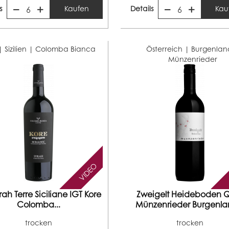
s
Kaufen
Details
Kau
6
6
| Sizilien |
Colomba Bianca
Österreich | Burgenlan
Münzenrieder
VIDEO
rah Terre Siciliane IGT Kore
Zweigelt Heideboden
Colomba...
Münzenrieder Burgenlan
trocken
trocken