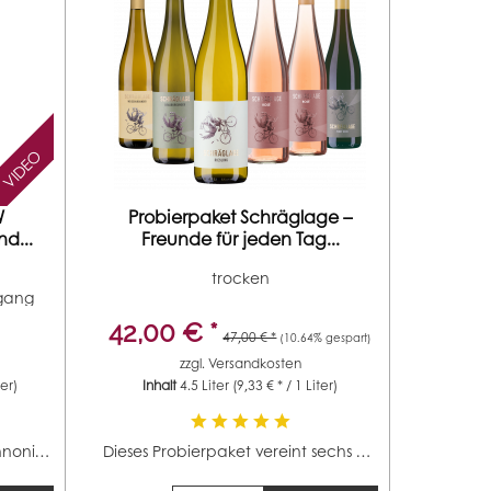
VIDEO
W
Probierpaket Schräglage –
d...
Freunde für jeden Tag...
trocken
rgang
42,00 € *
47,00 € *
(10.64% gespart)
zzgl.
Versandkosten
ter)
Inhalt
4.5 Liter
(9,33 € * / 1 Liter)
Gegebenheiten sind von pannonisch und kontinental...
Dieses Probierpaket vereint sechs charakterstarke Weine...