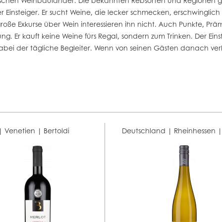
assischen Weinbauländer. Die bekannten Rebsorten und Regionen 
 Einsteiger. Er sucht Weine, die lecker schmecken, erschwingli
, große Exkurse über Wein interessieren ihn nicht. Auch Punkte, 
r kauft keine Weine fürs Regal, sondern zum Trinken. Der Einsteig
abei der tägliche Begleiter. Wenn von seinen Gästen danach ver
 | Venetien |
Bertoldi
Deutschland | Rheinhessen 