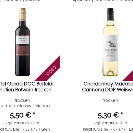
VIDEO
lot Garda DOC Bertoldi
Chardonnay Macab
netien Rotwein trocken
Cariñena DOP Weißw
trocken
trocken
trocken
lbermedaille awc Vienna
(Jahrgang 2021)...
5,50 € *
5,30 € *
zzgl.
Versandkosten
zzgl.
Versandkosten
halt
0.75 Liter
(7,33 € * / 1 Liter)
Inhalt
0.75 Liter
(7,07 € * / 1 Li