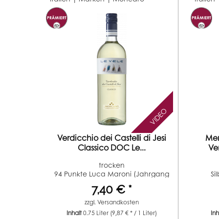
VIDEO
Verdicchio dei Castelli di Jesi
Mer
Classico DOC Le...
Ve
trocken
94 Punkte Luca Maroni (Jahrgang
Si
2023)...
7,40 € *
zzgl.
Versandkosten
Inhalt
0.75 Liter
(9,87 € * / 1 Liter)
In