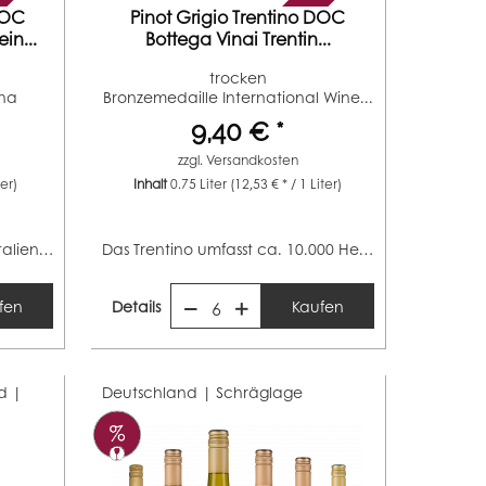
DOC
Pinot Grigio Trentino DOC
in...
Bottega Vinai Trentin...
trocken
nna
Bronzemedaille International Wine...
9,40 € *
zzgl.
Versandkosten
ter)
Inhalt
0.75 Liter
(12,53 € * / 1 Liter)
Venetien ist das zweitgrößte italienische Weinbaugebiet...
Das Trentino umfasst ca. 10.000 Hektar und ist somit...
fen
Details
Kaufen
6
d |
Deutschland |
Schräglage