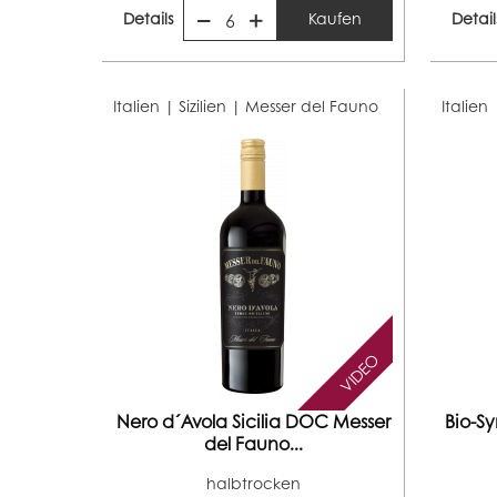
Details
Kaufen
Detail
6
Italien | Sizilien |
Messer del Fauno
Italien 
VIDEO
Nero d´Avola Sicilia DOC Messer
Bio-Sy
del Fauno...
halbtrocken