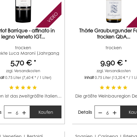
VIDEO
lot Barrique - affinato in
Thörle Grauburgunder F
legno Veneto IGT...
trocken QbA...
trocken
trocken
nkte Luca Maroni (Jahrgang
2023) 94...
5,70 € *
9,90 € *
zzgl.
Versandkosten
zzgl.
Versandkosten
halt
0.75 Liter
(7,60 € * / 1 Liter)
Inhalt
0.75 Liter
(13,20 € * / 1 L
Venetien ist das zweitgrößte italienische Weinbaugebiet...
s
Kaufen
Details
Kau
6
6
 | Venetien |
Bertoldi
Spanien | Carinena |
Esteba