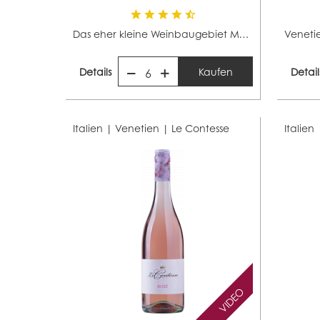
Das eher kleine Weinbaugebiet Marken liegt in...
Details
Kaufen
Detail
6
Italien | Venetien |
Le Contesse
Italien
VIDEO