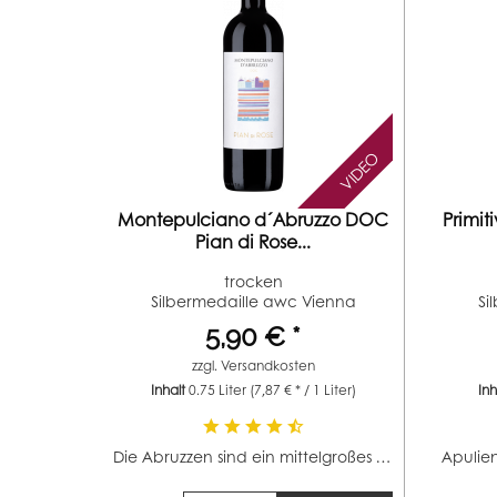
VIDEO
Montepulciano d´Abruzzo DOC
Primit
Pian di Rose...
trocken
Silbermedaille awc Vienna
Si
(Jahrgang 2017)...
5,90 € *
zzgl.
Versandkosten
Inhalt
0.75 Liter
(7,87 € * / 1 Liter)
In
Die Abruzzen sind ein mittelgroßes Weinbaugebiet in...