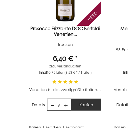
VIDEO
Prosecco Frizzante DOC Bertoldi
Mer
Venetien...
trocken
93 Pu
6,40 € *
zzgl.
Versandkosten
Inhalt
0.75 Liter
(8,53 € * / 1 Liter)
In
Venetien ist das zweitgrößte italienische Weinbaugebiet...
Details
Kaufen
Detail
6
Italien | Marken |
Moncaro
Italien