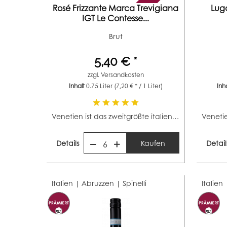
Rosé Frizzante Marca Trevigiana
Lug
IGT Le Contesse...
Brut
5,40 € *
zzgl.
Versandkosten
Inhalt
0.75 Liter
(7,20 € * / 1 Liter)
Inh
Venetien ist das zweitgrößte italienische Weinbaugebiet...
Details
Kaufen
Detail
6
Italien | Abruzzen |
Spinelli
Italien