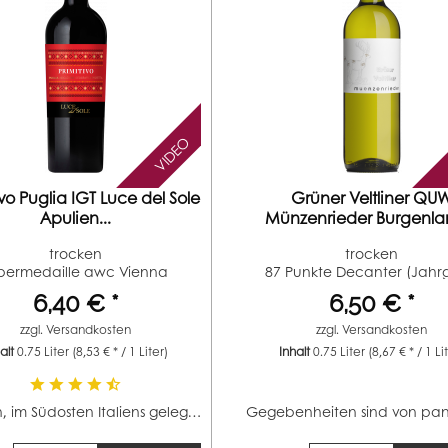
VIDEO
ivo Puglia IGT Luce del Sole
Grüner Veltliner QU
Apulien...
Münzenrieder Burgenlan
trocken
trocken
lbermedaille awc Vienna
87 Punkte Decanter (Jah
(Jahrgang 2016)
2023) 88...
6,40 € *
6,50 € *
zzgl.
Versandkosten
zzgl.
Versandkosten
halt
0.75 Liter
(8,53 € * / 1 Liter)
Inhalt
0.75 Liter
(8,67 € * / 1 Li
Apulien, im Südosten Italiens gelegen, ist mit 88.000...