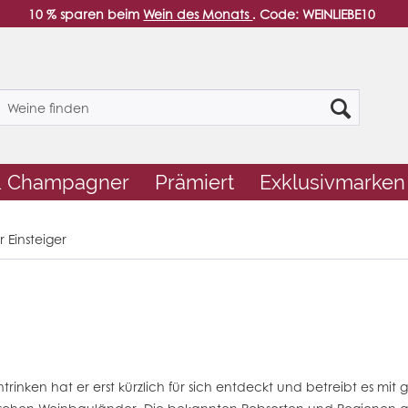
10 % sparen beim
Wein des Monats
. Code: WEINLIEBE10
& Champagner
Prämiert
Exklusivmarken
r Einsteiger
ntrinken hat er erst kürzlich für sich entdeckt und betreibt es m