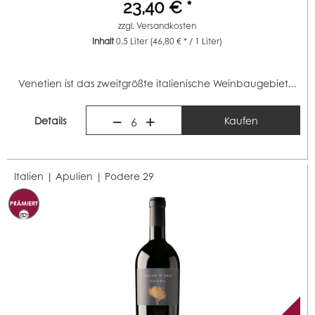
23,40 € *
zzgl.
Versandkosten
Inhalt
0.5 Liter
(46,80 € * / 1 Liter)
Venetien ist das zweitgrößte italienische Weinbaugebiet...
Details
Kaufen
6
Italien | Apulien |
Podere 29