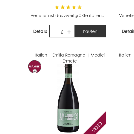
Venetien ist das zweitgrößte italienische Weinbaugebiet...
Details
Kaufen
Detail
6
Italien | Emilia Romagna |
Medici
Italien
Ermete
VIDEO