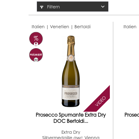
Filtern
Italien | Venetien |
Bertoldi
Italien
VIDEO
Prosecco Spumante Extra Dry
Prose
DOC Bertoldi...
Extra Dry
Silbermedaille awc Vienna