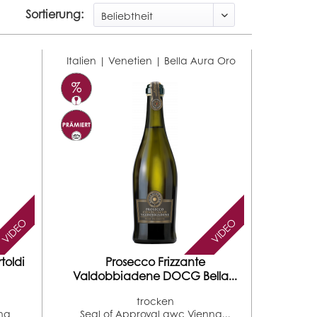
Sortierung:
Italien | Venetien |
Bella Aura Oro
VIDEO
VIDEO
toldi
Prosecco Frizzante
Valdobbiadene DOCG Bella...
trocken
na
Seal of Approval awc Vienna...