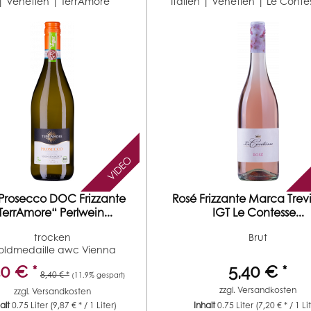
 | Venetien |
TerrAmore
Italien | Venetien |
Le Conte
VIDEO
 Prosecco DOC Frizzante
Rosé Frizzante Marca Trev
TerrAmore“ Perlwein...
IGT Le Contesse...
trocken
Brut
oldmedaille awc Vienna
Silbermedaille...
40 € *
5,40 € *
8,40 € *
(11.9% gespart)
zzgl.
Versandkosten
zzgl.
Versandkosten
halt
0.75 Liter
(9,87 € * / 1 Liter)
Inhalt
0.75 Liter
(7,20 € * / 1 Li