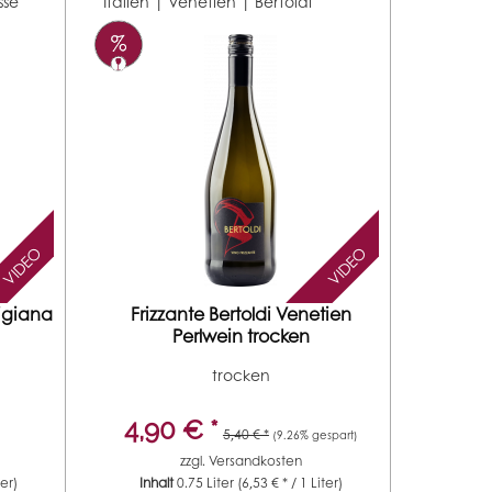
sse
Italien | Venetien |
Bertoldi
VIDEO
VIDEO
igiana
Frizzante Bertoldi Venetien
Perlwein trocken
trocken
4,90 € *
5,40 € *
(9.26% gespart)
zzgl.
Versandkosten
ter)
Inhalt
0.75 Liter
(6,53 € * / 1 Liter)