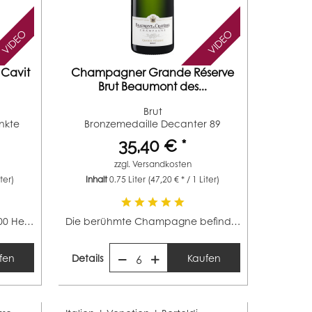
VIDEO
VIDEO
 Cavit
Champagner Grande Réserve
Brut Beaumont des...
Brut
nkte
Bronzemedaille Decanter 89
Punkte...
35,40 € *
zzgl.
Versandkosten
iter)
Inhalt
0.75 Liter
(47,20 € * / 1 Liter)
Das Trentino umfasst ca. 10.000 Hektar und ist somit...
Die berühmte Champagne befindet sich östlich von Paris...
fen
Details
Kaufen
6