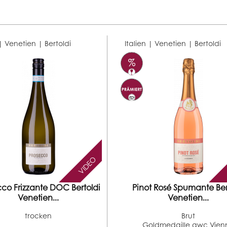
 | Venetien |
Bertoldi
Italien | Venetien |
Bertoldi
VIDEO
cco Frizzante DOC Bertoldi
Pinot Rosé Spumante Ber
Venetien...
Venetien...
trocken
Brut
Goldmedaille awc Vien