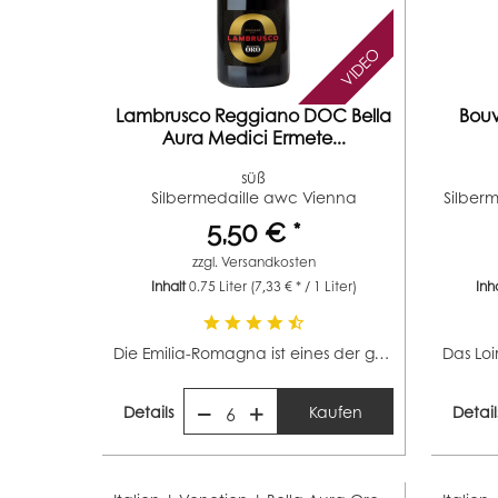
VIDEO
Lambrusco Reggiano DOC Bella
Bouv
Aura Medici Ermete...
süß
Silbermedaille awc Vienna
Silberm
5,50 € *
zzgl.
Versandkosten
Inhalt
0.75 Liter
(7,33 € * / 1 Liter)
Inh
Die Emilia-Romagna ist eines der großen italienischen...
Details
Kaufen
Detail
6