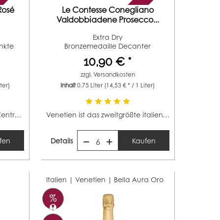
Rosé
Le Contesse Conegliano
Valdobbiadene Prosecco...
Extra Dry
nkte
Bronzemedaille Decanter
(Jahrgang 2013)
10,90 € *
zzgl.
Versandkosten
iter)
Inhalt
0.75 Liter
(14,53 € * / 1 Liter)
Das Loire-Tal befindet sich in Zentralfrankreich. Die...
Venetien ist das zweitgrößte italienische Weinbaugebiet...
fen
Details
Kaufen
6
Italien | Venetien |
Bella Aura Oro