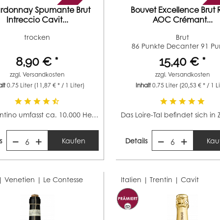
rdonnay Spumante Brut
Bouvet Excellence Brut 
Intreccio Cavit...
AOC Crémant...
trocken
Brut
86 Punkte Decanter 91 Pu
Falstaff...
8,90 € *
15,40 € *
zzgl.
Versandkosten
zzgl.
Versandkosten
alt
0.75 Liter
(11,87 € * / 1 Liter)
Inhalt
0.75 Liter
(20,53 € * / 1 L
Das Trentino umfasst ca. 10.000 Hektar und ist somit...
s
Kaufen
Details
Kau
6
6
 | Venetien |
Le Contesse
Italien | Trentin |
Cavit