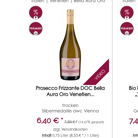
Italien | Venetien |
Bella Aura Oro
Italien
VIDEO
Prosecco Frizzante DOC Bella
Bio
Aura Oro Venetien...
„
trocken
Silbermedaille awc Vienna
G
6,40 € *
7,
7,50 € *
(14.67% gespart)
zzgl.
Versandkosten
Inhalt
0.75 Liter
(8,53 € * / 1 Liter)
In