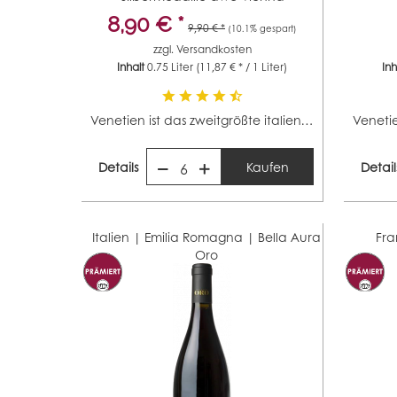
Silbermedaille...
8,90 € *
9,90 € *
(10.1% gespart)
zzgl.
Versandkosten
Inhalt
0.75 Liter
(11,87 € * / 1 Liter)
In
Venetien ist das zweitgrößte italienische Weinbaugebiet...
Details
Kaufen
Detail
6
Italien | Emilia Romagna |
Bella Aura
Fra
Oro