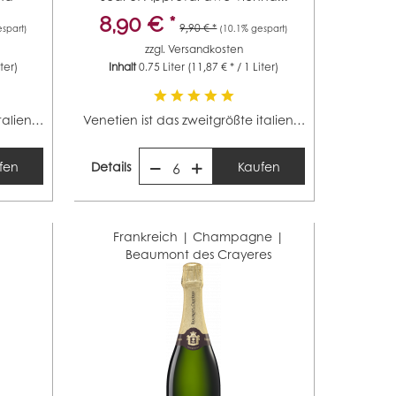
8,90 € *
9,90 € *
spart)
(10.1% gespart)
zzgl.
Versandkosten
iter)
Inhalt
0.75 Liter
(11,87 € * / 1 Liter)
Venetien ist das zweitgrößte italienische Weinbaugebiet...
Venetien ist das zweitgrößte italienische Weinbaugebiet...
fen
Details
Kaufen
6
Frankreich | Champagne |
Beaumont des Crayeres