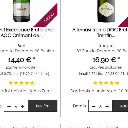
VIDEO
et Excellence Brut blanc
Altemasi Trento DOC Brut
AOC Crémant de...
Trentin...
Brut
trocken
edaille Decanter 90 Punkte...
89 Punkte Decanter 90 Pu
Decanter 87...
14,40 € *
16,90 € *
zzgl.
Versandkosten
zzgl.
Versandkosten
alt
0.75 Liter
(19,20 € * / 1 Liter)
Inhalt
0.75 Liter
(22,53 € * / 1 L
Das Loire-Tal befindet sich in Zentralfrankreich. Die...
s
Kaufen
Details
Kau
6
6