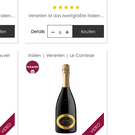
Venetien ist das zweitgrößte italienische Weinbaugebiet...
Venetien ist das zweitgrößte italienische Weinbaugebiet...
fen
Details
Kaufen
6
ouvet
Italien | Venetien |
Le Contesse
VIDEO
VIDEO