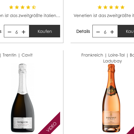
Venetien ist das zweitgrößte italienische Weinbaugebiet...
s
Kaufen
Details
Kau
6
6
 | Trentin |
Cavit
Frankreich | Loire-Tal |
B
Ladubay
VIDEO