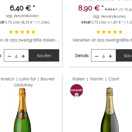
Silbermedaille...
6,40 € *
8,90 € *
9,90 € *
(10.1% ge
zzgl.
Versandkosten
zzgl.
Versandkosten
halt
0.75 Liter
(8,53 € * / 1 Liter)
Inhalt
0.75 Liter
(11,87 € * / 1 L
Venetien ist das zweitgrößte italienische Weinbaugebiet...
s
Kaufen
Details
Kau
6
6
nkreich | Loire-Tal |
Bouvet
Italien | Trentin |
Cavit
Ladubay