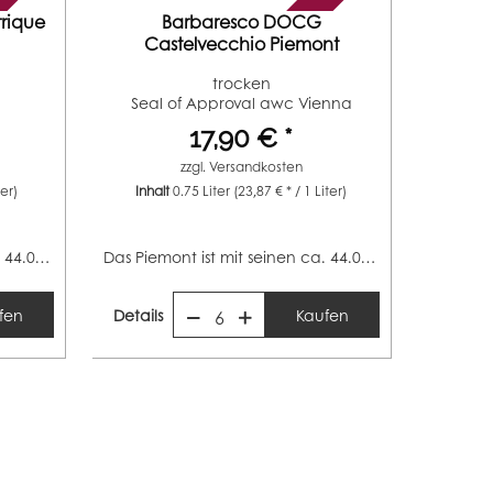
rique
Barbaresco DOCG
Castelvecchio Piemont
Rotwein...
trocken
Seal of Approval awc Vienna
(Jahrgang 2013)
17,90 € *
zzgl.
Versandkosten
ter)
Inhalt
0.75 Liter
(23,87 € * / 1 Liter)
Das Piemont ist mit seinen ca. 44.000 Hektar Rebfläche...
Das Piemont ist mit seinen ca. 44.000 Hektar Rebfläche...
fen
Details
Kaufen
6