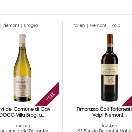
 | Piemont |
Broglia
Italien | Piemont |
Volpi
VIDEO
vi del Comune di Gavi
Timorasso Colli Tortones
DOCG Villa Broglia...
Volpi Piemont...
trocken
trocken
ronzemedaille Decanter
91 Punkte Decanter (Jah