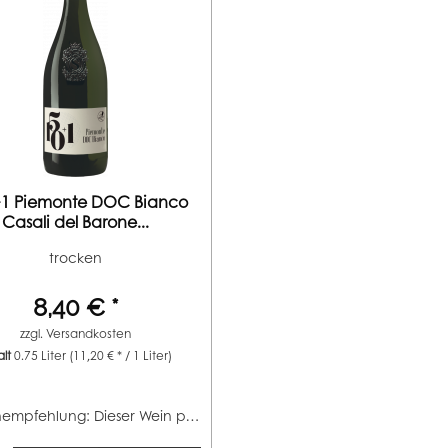
1 Piemonte DOC Bianco
Casali del Barone...
trocken
8,40 € *
zzgl.
Versandkosten
alt
0.75 Liter
(11,20 € * / 1 Liter)
Speisenempfehlung: Dieser Wein passt ausgezeichnet zu...