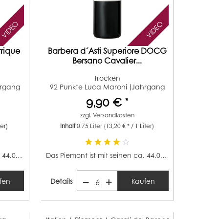
VIDEO
VIDEO
rique
Barbera d´Asti Superiore DOCG
Bersano Cavalier...
trocken
hrgang
92 Punkte Luca Maroni (Jahrgang
2021) 87...
9,90 € *
zzgl.
Versandkosten
ter)
Inhalt
0.75 Liter
(13,20 € * / 1 Liter)
Das Piemont ist mit seinen ca. 44.000 Hektar Rebfläche...
Das Piemont ist mit seinen ca. 44.000 Hektar Rebfläche...
fen
Details
Kaufen
6