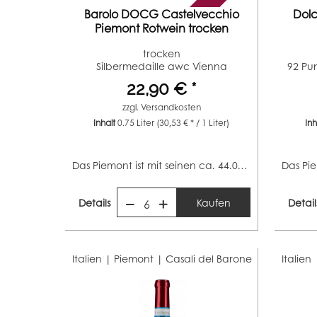
Barolo DOCG Castelvecchio
Dolc
Piemont Rotwein trocken
trocken
Silbermedaille awc Vienna
92 Pu
(Jahrgang 2012)...
22,90 € *
zzgl.
Versandkosten
Inhalt
0.75 Liter
(30,53 € * / 1 Liter)
In
Das Piemont ist mit seinen ca. 44.000 Hektar Rebfläche...
Details
Kaufen
Detail
6
Italien | Piemont |
Casali del Barone
Italien