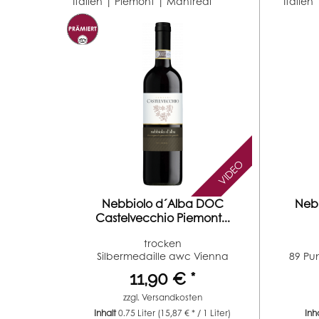
Italien | Piemont |
Manfredi
Italien
VIDEO
Nebbiolo d´Alba DOC
Nebb
Castelvecchio Piemont...
trocken
Silbermedaille awc Vienna
89 Pu
(Jahrgang 2014)...
11,90 € *
zzgl.
Versandkosten
Inhalt
0.75 Liter
(15,87 € * / 1 Liter)
Inh