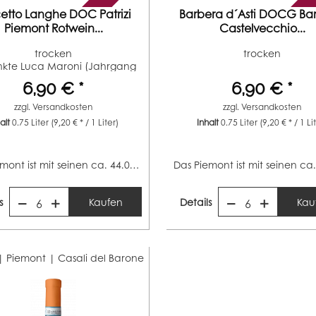
etto Langhe DOC Patrizi
Barbera d´Asti DOCG Bar
Piemont Rotwein...
Castelvecchio...
trocken
trocken
nkte Luca Maroni (Jahrgang
2022)
6,90 € *
6,90 € *
zzgl.
Versandkosten
zzgl.
Versandkosten
halt
0.75 Liter
(9,20 € * / 1 Liter)
Inhalt
0.75 Liter
(9,20 € * / 1 Li
Das Piemont ist mit seinen ca. 44.000 Hektar Rebfläche...
s
Kaufen
Details
Kau
6
6
 | Piemont |
Casali del Barone