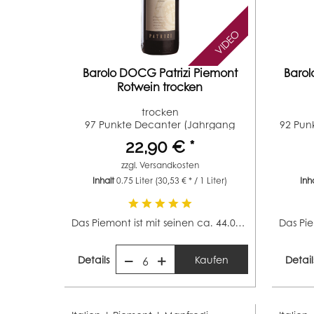
VIDEO
Barolo DOCG Patrizi Piemont
Baro
Rotwein trocken
trocken
97 Punkte Decanter (Jahrgang
92 Pun
2018)
22,90 € *
zzgl.
Versandkosten
Inhalt
0.75 Liter
(30,53 € * / 1 Liter)
Inh
Das Piemont ist mit seinen ca. 44.000 Hektar Rebfläche...
Details
Kaufen
Detail
6