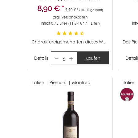
(Jahrgang...
8,90 € *
9,90 € *
(10.1% gespart)
zzgl.
Versandkosten
Inhalt
0.75 Liter
(11,87 € * / 1 Liter)
Inh
Charaktereigenschaften dieses Weines: Im Glas zeigt sich...
Details
Kaufen
Detail
6
Italien | Piemont |
Manfredi
Italien