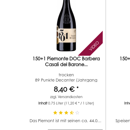
VIDEO
150+1 Piemonte DOC Barbera
150+
Casali del Barone...
trocken
89 Punkte Decanter (Jahrgang
2021)...
8,40 € *
zzgl.
Versandkosten
Inhalt
0.75 Liter
(11,20 € * / 1 Liter)
Inh
Das Piemont ist mit seinen ca. 44.000 Hektar Rebfläche...