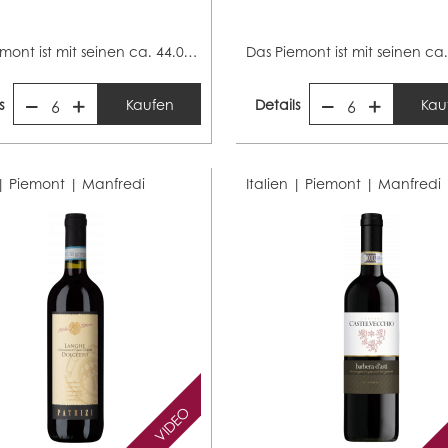
Das Piemont ist mit seinen ca. 44.000 Hektar Rebfläche...
s
Kaufen
Details
Kau
6
6
 | Piemont |
Manfredi
Italien | Piemont |
Manfredi
VIDEO