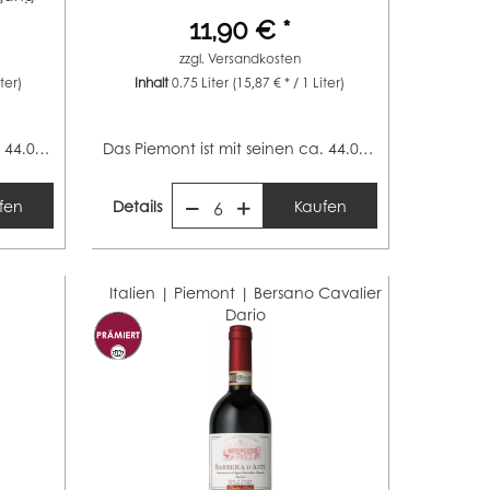
11,90 € *
zzgl.
Versandkosten
iter)
Inhalt
0.75 Liter
(15,87 € * / 1 Liter)
Das Piemont ist mit seinen ca. 44.000 Hektar Rebfläche...
Das Piemont ist mit seinen ca. 44.000 Hektar Rebfläche...
fen
Details
Kaufen
6
Italien | Piemont |
Bersano Cavalier
Dario