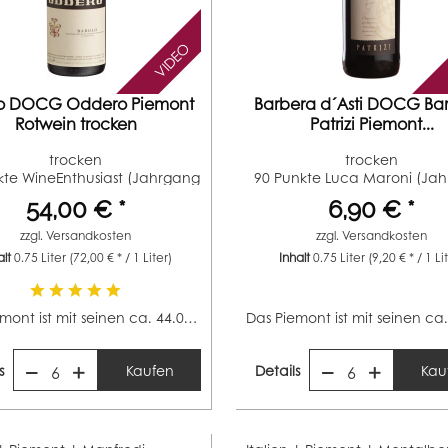
VIDEO
lo DOCG Oddero Piemont
Barbera d´Asti DOCG Bar
Rotwein trocken
Patrizi Piemont...
trocken
trocken
kte WineEnthusiast (Jahrgang
90 Punkte Luca Maroni (Ja
2020) 1...
2022) 92...
54,00 € *
6,90 € *
zzgl.
Versandkosten
zzgl.
Versandkosten
alt
0.75 Liter
(72,00 € * / 1 Liter)
Inhalt
0.75 Liter
(9,20 € * / 1 Li
Das Piemont ist mit seinen ca. 44.000 Hektar Rebfläche...
s
Kaufen
Details
Kau
6
6