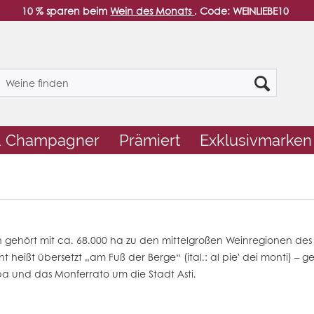
10 % sparen beim
Wein des Monats
. Code: WEINLIEBE10
& Champagner
Prämiert
Exklusivmarken
in gehört mit ca. 68.000 ha zu den mittelgroßen Weinregionen de
nt
heißt übersetzt „am Fuß der Berge“ (ital.: al pie' dei monti) – 
a und das Monferrato um die Stadt Asti.