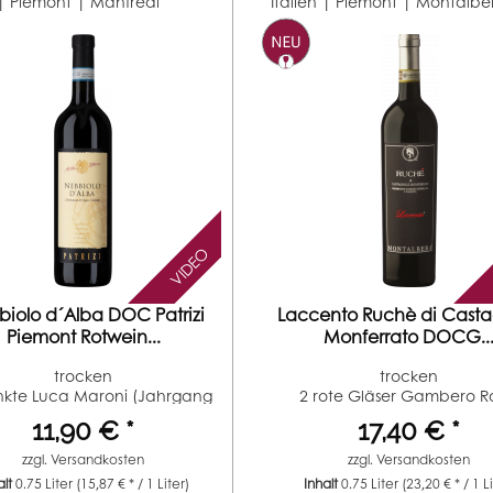
 | Piemont |
Manfredi
Italien | Piemont |
Montalbe
VIDEO
iolo d´Alba DOC Patrizi
Laccento Ruchè di Cast
Piemont Rotwein...
Monferrato DOCG..
trocken
trocken
nkte Luca Maroni (Jahrgang
2 rote Gläser Gambero R
2017)
(Jahrgang...
11,90 € *
17,40 € *
zzgl.
Versandkosten
zzgl.
Versandkosten
alt
0.75 Liter
(15,87 € * / 1 Liter)
Inhalt
0.75 Liter
(23,20 € * / 1 L