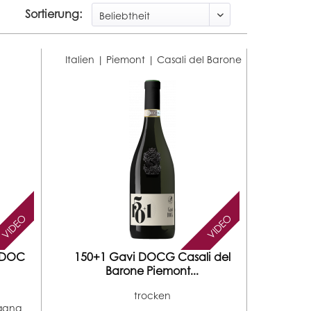
Sortierung:
Italien | Piemont |
Casali del Barone
VIDEO
VIDEO
i DOC
150+1 Gavi DOCG Casali del
Barone Piemont...
trocken
rgang