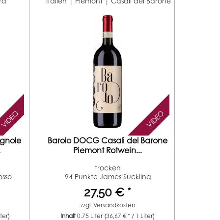
ra
Italien | Piemont |
Casali del Barone
VIDEO
VIDEO
agnole
Barolo DOCG Casali del Barone
.
Piemont Rotwein...
trocken
osso
94 Punkte James Suckling
(Jahrgang 2022)...
27,50 € *
zzgl.
Versandkosten
iter)
Inhalt
0.75 Liter
(36,67 € * / 1 Liter)