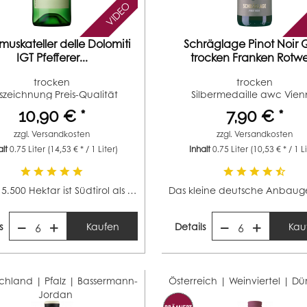
VIDEO
uskateller delle Dolomiti
Schräglage Pinot Noir
IGT Pfefferer...
trocken Franken Rotw
trocken
trocken
szeichnung Preis-Qualität
Silbermedaille awc Vie
Berebene...
(Jahrgang 2020)
10,90 € *
7,90 € *
zzgl.
Versandkosten
zzgl.
Versandkosten
alt
0.75 Liter
(14,53 € * / 1 Liter)
Inhalt
0.75 Liter
(10,53 € * / 1 L
Mit ca. 5.500 Hektar ist Südtirol als eines der kleineren...
s
Kaufen
Details
Kau
6
6
chland | Pfalz |
Bassermann-
Österreich | Weinviertel |
Dü
Jordan