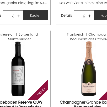
Das Anbaugebiet Pfalz, liegt im Südwesten Deutschlands...
s
Kaufen
Details
Kau
6
6
sterreich | Burgenland |
Frankreich | Champag
Münzenrieder
Beaumont des Crayer
VIDEO
ideboden Reserve QUW
Champagner Grande Ros
genland Münzenrieder...
Beaumont des...