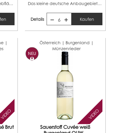
Das Weinviertel nimmt eine Rebfläche von ca. 13.900...
Das kleine deutsche Anbaugebiet Franken hat eine Fläche...
fen
Details
Kaufen
6
ne |
Österreich | Burgenland |
es
Münzenrieder
VIDEO
VIDEO
é Brut
Sauerstoff Cuvée weiß
Burgenland QUW...