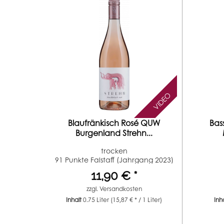
VIDEO
Blaufränkisch Rosé QUW
Bas
Burgenland Strehn...
trocken
91 Punkte Falstaff (Jahrgang 2023)
91...
11,90 € *
zzgl.
Versandkosten
Inhalt
0.75 Liter
(15,87 € * / 1 Liter)
Inh