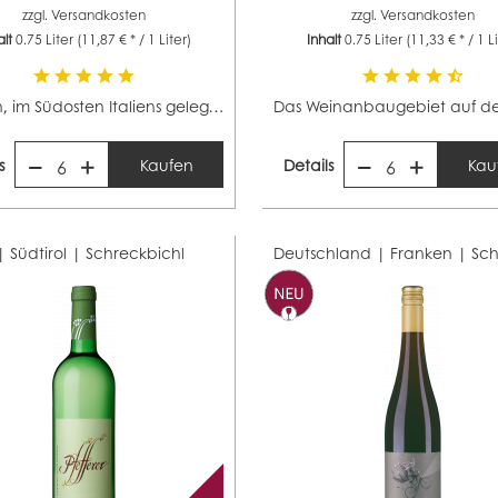
zzgl.
Versandkosten
zzgl.
Versandkosten
alt
0.75 Liter
(11,87 € * / 1 Liter)
Inhalt
0.75 Liter
(11,33 € * / 1 L
Apulien, im Südosten Italiens gelegen, ist mit 88.000...
s
Kaufen
Details
Kau
6
6
 | Südtirol |
Schreckbichl
Deutschland | Franken |
Sc