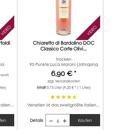
VIDEO
VIDEO
toldi
Chiaretto di Bardolino DOC
Classico Corte Olivi...
trocken
na
95 Punkte Luca Maroni (Jahrgang
2023) 94...
6,90 € *
spart)
zzgl.
Versandkosten
iter)
Inhalt
0.75 Liter
(9,20 € * / 1 Liter)
Venetien ist das zweitgrößte italienische Weinbaugebiet...
Venetien ist das zweitgrößte italienische Weinbaugebiet...
fen
Details
Kaufen
6