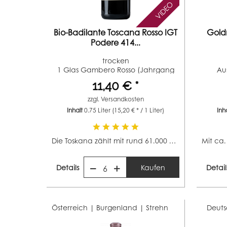
VIDEO
Bio-Badilante Toscana Rosso IGT
Goldm
Podere 414...
trocken
1 Glas Gambero Rosso (Jahrgang
Au
2022) 2 von...
11,40 € *
zzgl.
Versandkosten
Inhalt
0.75 Liter
(15,20 € * / 1 Liter)
Inh
Die Toskana zählt mit rund 61.000 Hektar zu den...
Details
Kaufen
Detail
6
Österreich | Burgenland |
Strehn
Deuts