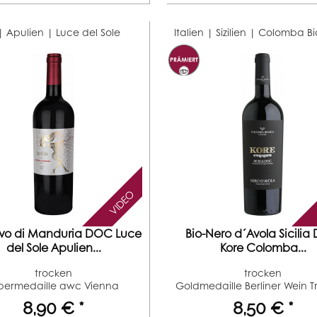
 | Apulien |
Luce del Sole
Italien | Sizilien |
Colomba B
VIDEO
tivo di Manduria DOC Luce
Bio-Nero d´Avola Sicili
del Sole Apulien...
Kore Colomba...
trocken
trocken
lbermedaille awc Vienna
Goldmedaille Berliner Wein Tr
(Jahrgang 2018)...
8,90 € *
8,50 € *