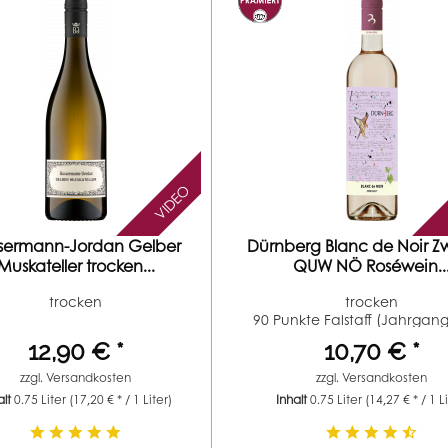
VIDEO
sermann-Jordan Gelber
Dürnberg Blanc de Noir Zw
Muskateller trocken...
QUW NÖ Roséwein..
trocken
trocken
90 Punkte Falstaff (Jahrgan
90...
12,90 € *
10,70 € *
zzgl.
Versandkosten
zzgl.
Versandkosten
alt
0.75 Liter
(17,20 € * / 1 Liter)
Inhalt
0.75 Liter
(14,27 € * / 1 L