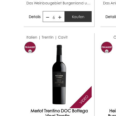
Das Weinbaugebiet Burgenland umfasst ca. 11.700 Hektar...
Details
Kaufen
Detail
6
Italien | Trentin |
Cavit
Ö
VIDEO
Merlot Trentino DOC Bottega
He
Vinai Trentin...
Bur