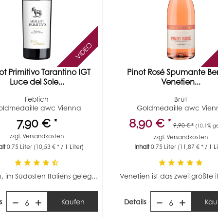
VIDEO
ot Primitivo Tarantino IGT
Pinot Rosé Spumante Ber
Luce del Sole...
Venetien...
lieblich
Brut
oldmedaille awc Vienna
Goldmedaille awc Vien
(Jahrgang 2021)...
Silbermedaille...
7,90 € *
8,90 € *
9,90 € *
(10.1% ge
zzgl.
Versandkosten
zzgl.
Versandkosten
alt
0.75 Liter
(10,53 € * / 1 Liter)
Inhalt
0.75 Liter
(11,87 € * / 1 L
Apulien, im Südosten Italiens gelegen, ist mit 88.000...
s
Kaufen
Details
Kau
6
6