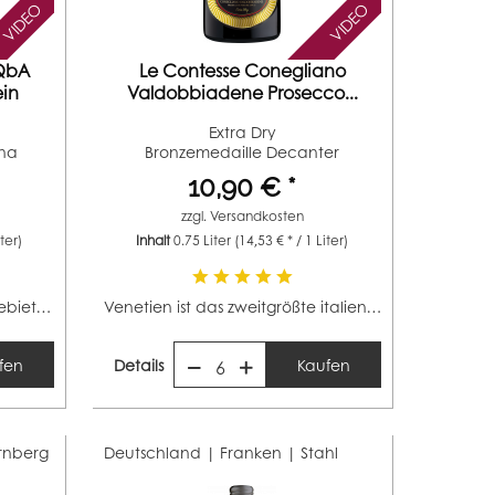
VIDEO
VIDEO
 QbA
Le Contesse Conegliano
ein
Valdobbiadene Prosecco...
Extra Dry
nna
Bronzemedaille Decanter
(Jahrgang 2013)
10,90 € *
zzgl.
Versandkosten
iter)
Inhalt
0.75 Liter
(14,53 € * / 1 Liter)
Das kleine deutsche Anbaugebiet Franken hat eine Fläche...
Venetien ist das zweitgrößte italienische Weinbaugebiet...
fen
Details
Kaufen
6
rnberg
Deutschland | Franken |
Stahl