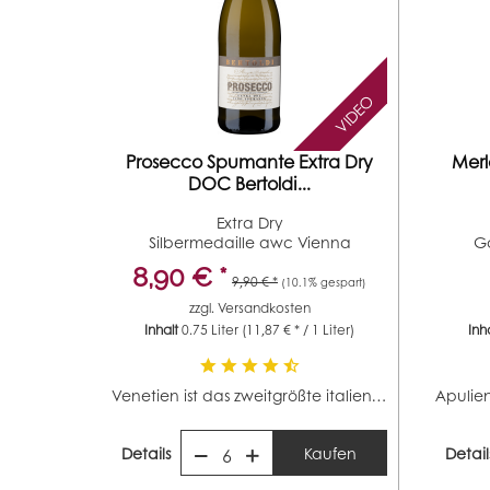
VIDEO
Prosecco Spumante Extra Dry
Merl
DOC Bertoldi...
Extra Dry
Silbermedaille awc Vienna
G
Silbermedaille...
8,90 € *
9,90 € *
(10.1% gespart)
zzgl.
Versandkosten
Inhalt
0.75 Liter
(11,87 € * / 1 Liter)
Inh
Venetien ist das zweitgrößte italienische Weinbaugebiet...
Details
Kaufen
Detail
6