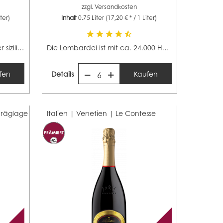
zzgl.
Versandkosten
iter)
Inhalt
0.75 Liter
(17,20 € * / 1 Liter)
Das Weinanbaugebiet auf der sizilianischen...
Die Lombardei ist mit ca. 24.000 Hektar ein mittelgroßes...
fen
Details
Kaufen
6
hräglage
Italien | Venetien |
Le Contesse