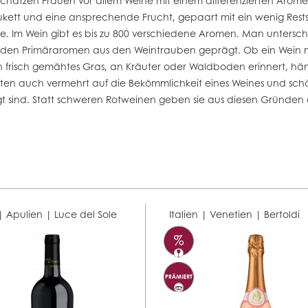
ätzen Frauen vor allem Weine mit einem differenzierten Aromen
Bukett und eine ansprechende Frucht, gepaart mit ein wenig Rests
irne. Im Wein gibt es bis zu 800 verschiedene Aromen. Man untersc
n den Primäraromen aus den Weintrauben geprägt. Ob ein Wein 
frisch gemähtes Gras, an Kräuter oder Waldboden erinnert, hängt
hten auch vermehrt auf die Bekömmlichkeit eines Weines und sc
t sind. Statt schweren Rotweinen geben sie aus diesen Gründe
 | Apulien |
Luce del Sole
Italien | Venetien |
Bertoldi