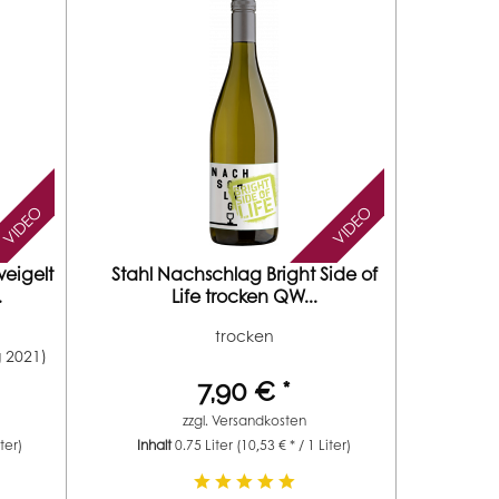
VIDEO
VIDEO
eigelt
Stahl Nachschlag Bright Side of
.
Life trocken QW...
trocken
g 2021)
7,90 € *
zzgl.
Versandkosten
iter)
Inhalt
0.75 Liter
(10,53 € * / 1 Liter)