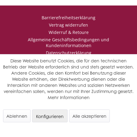
Barrierefreiheitserklärung
Vertrag widerrufen
Widerruf & Retoure
Allgemeine Geschäftsbedingungen und
Kundeninformationen
Datenschutzerklärung
Impressum
Diese Website benutzt Cookies, die für den technischen
Betrieb der Website erforderlich sind und stets gesetzt werden.
Andere Cookies, die den Komfort bei Benutzung dieser
Website erhöhen, der Direktwerbung dienen oder die
* Wir behalten uns vor den Jahrgang auszuwählen, sollten mehrere
Interaktion mit anderen Websites und sozialen Netzwerken
Jahrgänge verfügbar sein.
vereinfachen sollen, werden nur mit Ihrer Zustimmung gesetzt.
© Saffers WinzerWelt - alle Rechte vorbehalten
Mehr Informationen
Ablehnen
Alle akzeptieren
Konfigurieren