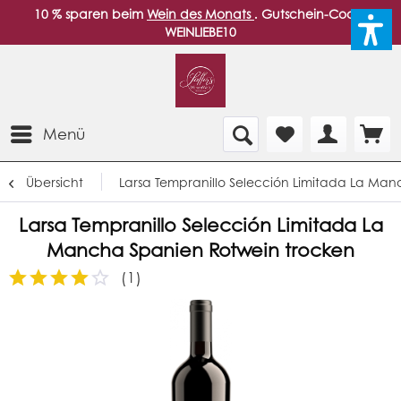
10 % sparen beim
Wein des Monats
. Gutschein-Code:
WEINLIEBE10
Menü
Übersicht
Larsa Tempranillo Selección Limitada La Ma
Larsa Tempranillo Selección Limitada La
Mancha Spanien Rotwein trocken
(
1
)