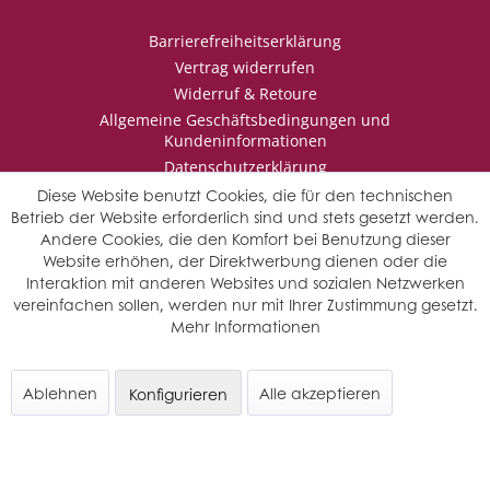
Barrierefreiheitserklärung
Vertrag widerrufen
Widerruf & Retoure
Allgemeine Geschäftsbedingungen und
Kundeninformationen
Datenschutzerklärung
Impressum
Diese Website benutzt Cookies, die für den technischen
Betrieb der Website erforderlich sind und stets gesetzt werden.
Andere Cookies, die den Komfort bei Benutzung dieser
Website erhöhen, der Direktwerbung dienen oder die
* Wir behalten uns vor den Jahrgang auszuwählen, sollten mehrere
Interaktion mit anderen Websites und sozialen Netzwerken
Jahrgänge verfügbar sein.
vereinfachen sollen, werden nur mit Ihrer Zustimmung gesetzt.
© Saffers WinzerWelt - alle Rechte vorbehalten
Mehr Informationen
Ablehnen
Alle akzeptieren
Konfigurieren