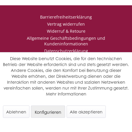
Barrierefreiheitserklärung
Vertrag widerrufen
Widerruf & Retoure
Allgemeine Geschäftsbedingungen und
Kundeninformationen
Datenschutzerklärung
Impressum
Diese Website benutzt Cookies, die für den technischen
Betrieb der Website erforderlich sind und stets gesetzt werden.
Andere Cookies, die den Komfort bei Benutzung dieser
Website erhöhen, der Direktwerbung dienen oder die
* Wir behalten uns vor den Jahrgang auszuwählen, sollten mehrere
Interaktion mit anderen Websites und sozialen Netzwerken
Jahrgänge verfügbar sein.
vereinfachen sollen, werden nur mit Ihrer Zustimmung gesetzt.
© Saffers WinzerWelt - alle Rechte vorbehalten
Mehr Informationen
Ablehnen
Alle akzeptieren
Konfigurieren