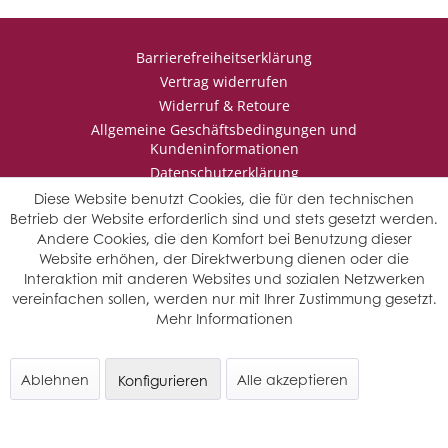
Barrierefreiheitserklärung
Vertrag widerrufen
Widerruf & Retoure
Allgemeine Geschäftsbedingungen und
Kundeninformationen
Datenschutzerklärung
Impressum
Diese Website benutzt Cookies, die für den technischen
Betrieb der Website erforderlich sind und stets gesetzt werden.
Andere Cookies, die den Komfort bei Benutzung dieser
Website erhöhen, der Direktwerbung dienen oder die
* Wir behalten uns vor den Jahrgang auszuwählen, sollten mehrere
Interaktion mit anderen Websites und sozialen Netzwerken
Jahrgänge verfügbar sein.
vereinfachen sollen, werden nur mit Ihrer Zustimmung gesetzt.
© Saffers WinzerWelt - alle Rechte vorbehalten
Mehr Informationen
Ablehnen
Alle akzeptieren
Konfigurieren