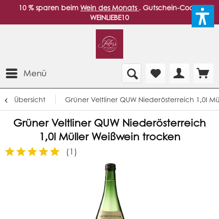
10 % sparen beim
Wein des Monats
. Gutschein-Code:
WEINLIEBE10
Menü
Übersicht
Grüner Veltliner QUW Niederösterreich 1,0l M
Grüner Veltliner QUW Niederösterreich
1,0l Müller Weißwein trocken
(
1
)