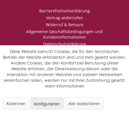
Barrierefreiheitserklärung
Vertrag widerrufen
Widerruf & Retoure
Allgemeine Geschäftsbedingungen und
Kundeninformationen
Datenschutzerklärung
Impressum
Diese Website benutzt Cookies, die für den technischen
Betrieb der Website erforderlich sind und stets gesetzt werden.
Andere Cookies, die den Komfort bei Benutzung dieser
Website erhöhen, der Direktwerbung dienen oder die
* Wir behalten uns vor den Jahrgang auszuwählen, sollten mehrere
Interaktion mit anderen Websites und sozialen Netzwerken
Jahrgänge verfügbar sein.
vereinfachen sollen, werden nur mit Ihrer Zustimmung gesetzt.
© Saffers WinzerWelt - alle Rechte vorbehalten
Mehr Informationen
Ablehnen
Alle akzeptieren
Konfigurieren