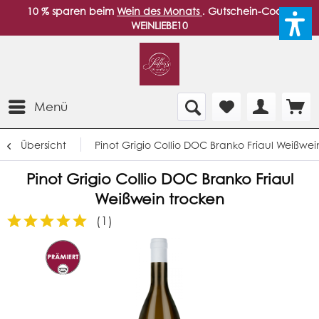
10 % sparen beim
Wein des Monats
. Gutschein-Code:
WEINLIEBE10
Menü
Übersicht
Pinot Grigio Collio DOC Branko Friaul Weißwei
Pinot Grigio Collio DOC Branko Friaul
Weißwein trocken
(
1
)