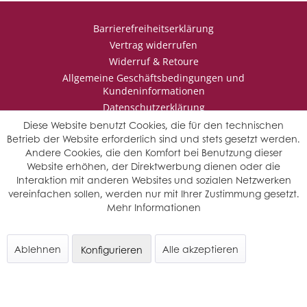
Barrierefreiheitserklärung
Vertrag widerrufen
Widerruf & Retoure
Allgemeine Geschäftsbedingungen und
Kundeninformationen
Datenschutzerklärung
Impressum
Diese Website benutzt Cookies, die für den technischen
Betrieb der Website erforderlich sind und stets gesetzt werden.
Andere Cookies, die den Komfort bei Benutzung dieser
Website erhöhen, der Direktwerbung dienen oder die
* Wir behalten uns vor den Jahrgang auszuwählen, sollten mehrere
Interaktion mit anderen Websites und sozialen Netzwerken
Jahrgänge verfügbar sein.
vereinfachen sollen, werden nur mit Ihrer Zustimmung gesetzt.
© Saffers WinzerWelt - alle Rechte vorbehalten
Mehr Informationen
Ablehnen
Alle akzeptieren
Konfigurieren