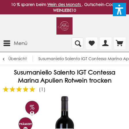
10 % sparen beim
Wein des Monats
. Gutschein-Code:
WEINLIEBE10
Menü
Übersicht
Susumaniello Salento IGT Contessa Marina Ap
Susumaniello Salento IGT Contessa
Marina Apulien Rotwein trocken
(
1
)