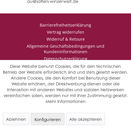
au@saffers-winzerwelt.de
Barrierefreiheitserklärung
Vertrag widerrufen
Widerruf & Retoure
Allgemeine Geschäftsbedingungen und
Kundeninformationen
Datenschutzerklärung
Impressum
Diese Website benutzt Cookies, die für den technischen
Betrieb der Website erforderlich sind und stets gesetzt werden.
Andere Cookies, die den Komfort bei Benutzung dieser
Website erhöhen, der Direktwerbung dienen oder die
* Wir behalten uns vor den Jahrgang auszuwählen, sollten mehrere
Interaktion mit anderen Websites und sozialen Netzwerken
Jahrgänge verfügbar sein.
vereinfachen sollen, werden nur mit Ihrer Zustimmung gesetzt.
© Saffers WinzerWelt - alle Rechte vorbehalten
Mehr Informationen
Ablehnen
Alle akzeptieren
Konfigurieren