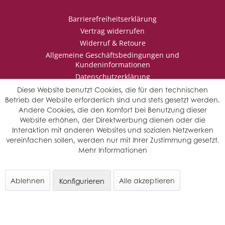
Barrierefreiheitserklärung
Vertrag widerrufen
Widerruf & Retoure
Allgemeine Geschäftsbedingungen und
Kundeninformationen
Datenschutzerklärung
Impressum
Diese Website benutzt Cookies, die für den technischen
Betrieb der Website erforderlich sind und stets gesetzt werden.
Andere Cookies, die den Komfort bei Benutzung dieser
Website erhöhen, der Direktwerbung dienen oder die
* Wir behalten uns vor den Jahrgang auszuwählen, sollten mehrere
Interaktion mit anderen Websites und sozialen Netzwerken
Jahrgänge verfügbar sein.
vereinfachen sollen, werden nur mit Ihrer Zustimmung gesetzt.
© Saffers WinzerWelt - alle Rechte vorbehalten
Mehr Informationen
Ablehnen
Alle akzeptieren
Konfigurieren