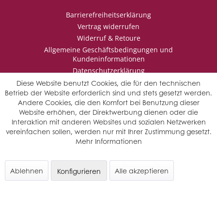
Barrierefreiheitserklärung
Vertrag widerrufen
Widerruf & Retoure
Allgemeine Geschäftsbedingungen und
Kundeninformationen
Datenschutzerklärung
Impressum
Diese Website benutzt Cookies, die für den technischen
Betrieb der Website erforderlich sind und stets gesetzt werden.
Andere Cookies, die den Komfort bei Benutzung dieser
Website erhöhen, der Direktwerbung dienen oder die
* Wir behalten uns vor den Jahrgang auszuwählen, sollten mehrere
Interaktion mit anderen Websites und sozialen Netzwerken
Jahrgänge verfügbar sein.
vereinfachen sollen, werden nur mit Ihrer Zustimmung gesetzt.
© Saffers WinzerWelt - alle Rechte vorbehalten
Mehr Informationen
Ablehnen
Alle akzeptieren
Konfigurieren