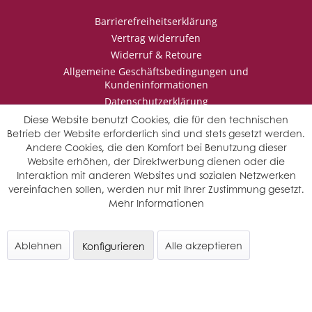
Barrierefreiheitserklärung
Vertrag widerrufen
Widerruf & Retoure
Allgemeine Geschäftsbedingungen und
Kundeninformationen
Datenschutzerklärung
Impressum
Diese Website benutzt Cookies, die für den technischen
Betrieb der Website erforderlich sind und stets gesetzt werden.
Andere Cookies, die den Komfort bei Benutzung dieser
Website erhöhen, der Direktwerbung dienen oder die
* Wir behalten uns vor den Jahrgang auszuwählen, sollten mehrere
Interaktion mit anderen Websites und sozialen Netzwerken
Jahrgänge verfügbar sein.
vereinfachen sollen, werden nur mit Ihrer Zustimmung gesetzt.
© Saffers WinzerWelt - alle Rechte vorbehalten
Mehr Informationen
Ablehnen
Alle akzeptieren
Konfigurieren