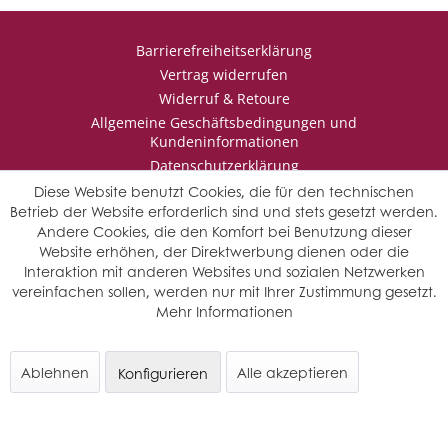
Barrierefreiheitserklärung
Vertrag widerrufen
Widerruf & Retoure
Allgemeine Geschäftsbedingungen und
Kundeninformationen
Datenschutzerklärung
Impressum
Diese Website benutzt Cookies, die für den technischen
Betrieb der Website erforderlich sind und stets gesetzt werden.
Andere Cookies, die den Komfort bei Benutzung dieser
Website erhöhen, der Direktwerbung dienen oder die
* Wir behalten uns vor den Jahrgang auszuwählen, sollten mehrere
Interaktion mit anderen Websites und sozialen Netzwerken
Jahrgänge verfügbar sein.
vereinfachen sollen, werden nur mit Ihrer Zustimmung gesetzt.
© Saffers WinzerWelt - alle Rechte vorbehalten
Mehr Informationen
Ablehnen
Alle akzeptieren
Konfigurieren