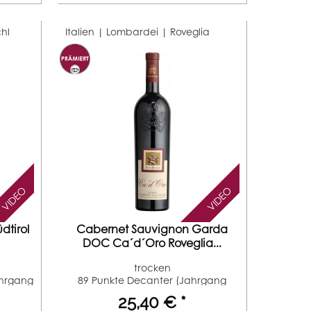
hl
Italien | Lombardei |
Roveglia
VIDEO
VIDEO
dtirol
Cabernet Sauvignon Garda
DOC Ca´d´Oro Roveglia...
trocken
ahrgang
89 Punkte Decanter (Jahrgang
2016) 91...
25,40 € *