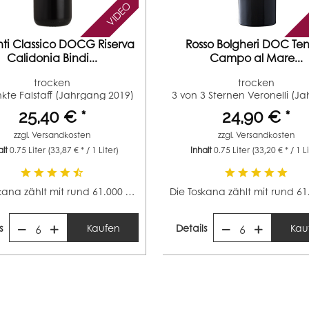
VIDEO
ti Classico DOCG Riserva
Rosso Bolgheri DOC Te
Calidonia Bindi...
Campo al Mare...
trocken
trocken
kte Falstaff (Jahrgang 2019)
3 von 3 Sternen Veronelli (J
2...
2022)...
25,40 € *
24,90 € *
zzgl.
Versandkosten
zzgl.
Versandkosten
alt
0.75 Liter
(33,87 € * / 1 Liter)
Inhalt
0.75 Liter
(33,20 € * / 1 L
Die Toskana zählt mit rund 61.000 Hektar zu den...
s
Kaufen
Details
Kau
6
6