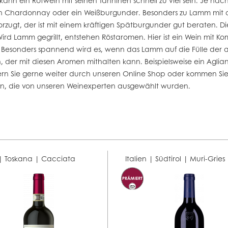
 kann ein Rotwein mit seinen Tanninen schnell zu viel sein. Je na
in
Chardonnay
oder ein Weißburgunder. Besonders zu Lamm mit as
zugt, der ist mit einem kräftigen Spätburgunder gut beraten. D
rd Lamm gegrillt, entstehen Röstaromen. Hier ist ein Wein mit K
. Besonders spannend wird es, wenn das Lamm auf die Fülle der ar
n, der mit diesen Aromen mithalten kann. Beispielsweise ein Aglia
rn Sie gerne weiter durch unseren Online Shop oder kommen Sie
en, die von unseren Weinexperten ausgewählt wurden.
 | Toskana |
Cacciata
Italien | Südtirol |
Muri-Gries