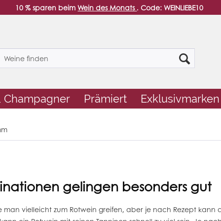
10 % sparen beim
Wein des Monats
. Code: WEINLIEBE10
& Champagner
Prämiert
Exklusivmarken
mm
inationen gelingen besonders gut
de man vielleicht zum
Rotwein
greifen, aber je nach Rezept kann a