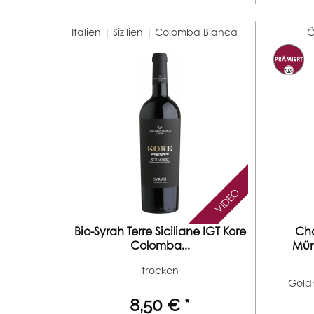
Italien | Sizilien |
Colomba Bianca
Ö
VIDEO
Bio-Syrah Terre Siciliane IGT Kore
Ch
Colomba...
Mün
trocken
Goldm
8,50 € *