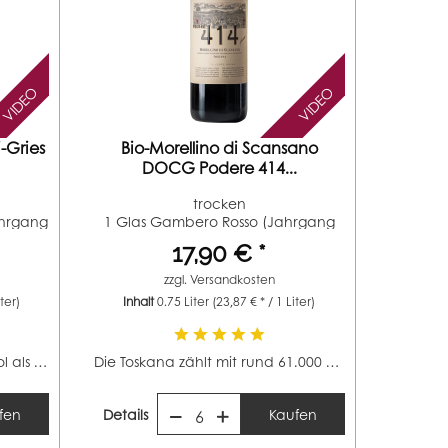
VIDEO
VIDEO
-Gries
Bio-Morellino di Scansano
DOCG Podere 414...
trocken
ahrgang
1 Glas Gambero Rosso (Jahrgang
2022) 94...
17,90 € *
zzgl.
Versandkosten
iter)
Inhalt
0.75 Liter
(23,87 € * / 1 Liter)
Mit ca. 5.500 Hektar ist Südtirol als eines der kleineren...
Die Toskana zählt mit rund 61.000 Hektar zu den...
fen
Details
Kaufen
6