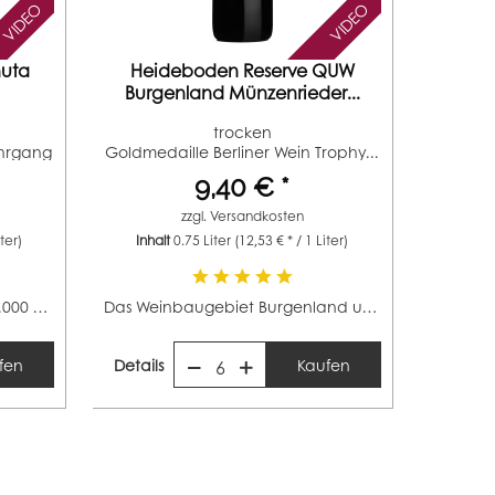
VIDEO
VIDEO
nuta
Heideboden Reserve QUW
Burgenland Münzenrieder...
trocken
ahrgang
Goldmedaille Berliner Wein Trophy...
9,40 € *
zzgl.
Versandkosten
iter)
Inhalt
0.75 Liter
(12,53 € * / 1 Liter)
Die Toskana zählt mit rund 61.000 Hektar zu den...
Das Weinbaugebiet Burgenland umfasst ca. 11.700 Hektar...
fen
Details
Kaufen
6