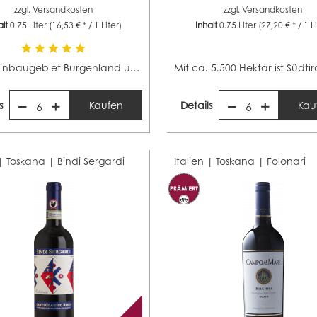
zzgl.
Versandkosten
zzgl.
Versandkosten
alt
0.75 Liter
(16,53 € * / 1 Liter)
Inhalt
0.75 Liter
(27,20 € * / 1 L
Das Weinbaugebiet Burgenland umfasst ca. 11.700 Hektar...
s
Kaufen
Details
Kau
6
6
 | Toskana |
Bindi Sergardi
Italien | Toskana |
Folonari