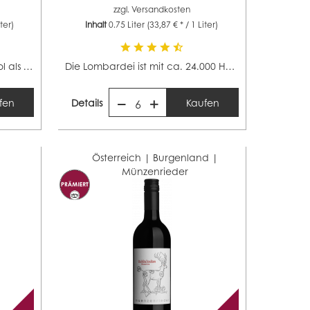
zzgl.
Versandkosten
iter)
Inhalt
0.75 Liter
(33,87 € * / 1 Liter)
Mit ca. 5.500 Hektar ist Südtirol als eines der kleineren...
Die Lombardei ist mit ca. 24.000 Hektar ein mittelgroßes...
fen
Details
Kaufen
6
Österreich | Burgenland |
Münzenrieder