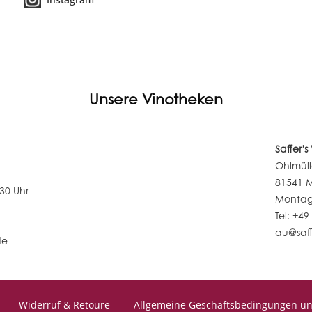
Unsere Vinotheken
Saffer'
Ohlmüll
81541 
:30 Uhr
Montag 
Tel: +49
au@saff
de
Widerruf & Retoure
Allgemeine Geschäftsbedingungen u