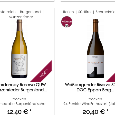
sterreich | Burgenland |
Italien | Südtirol |
Schreckbic
Münzenrieder
VIDEO
ardonnay Reserve QUW
Weißburgunder Riserva Sü
zenrieder Burgenland...
DOC Eppan-Berg...
trocken
trocken
edaille Burgenländische...
94 Punkte WineEnthusiast (J
2022) 2...
12,40 € *
20,40 € *