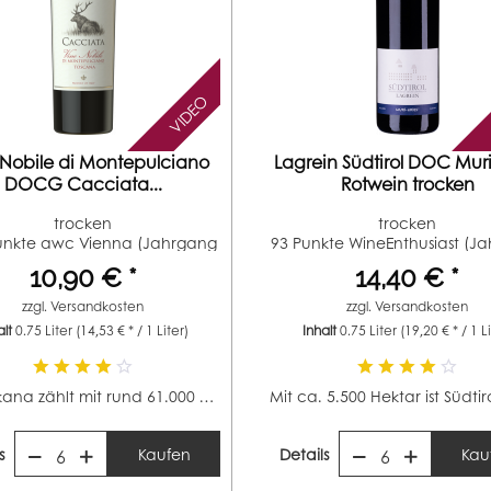
VIDEO
 Nobile di Montepulciano
Lagrein Südtirol DOC Muri
DOCG Cacciata...
Rotwein trocken
trocken
trocken
unkte awc Vienna (Jahrgang
93 Punkte WineEnthusiast (J
2016)
2023)...
10,90 € *
14,40 € *
zzgl.
Versandkosten
zzgl.
Versandkosten
alt
0.75 Liter
(14,53 € * / 1 Liter)
Inhalt
0.75 Liter
(19,20 € * / 1 L
Die Toskana zählt mit rund 61.000 Hektar zu den...
s
Kaufen
Details
Kau
6
6