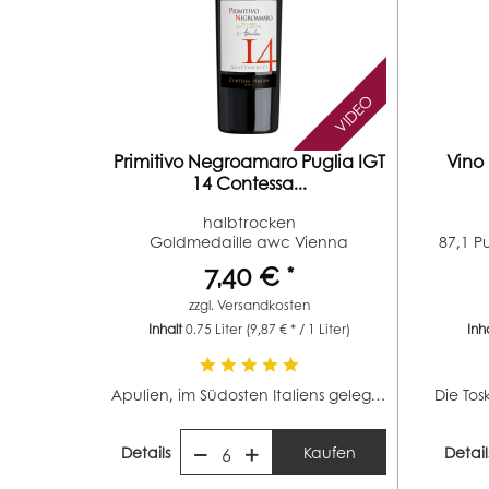
VIDEO
Primitivo Negroamaro Puglia IGT
Vino
14 Contessa...
halbtrocken
Goldmedaille awc Vienna
87,1 P
(Jahrgang 2023)...
7,40 € *
zzgl.
Versandkosten
Inhalt
0.75 Liter
(9,87 € * / 1 Liter)
Inh
Apulien, im Südosten Italiens gelegen, ist mit 88.000...
Details
Kaufen
Detail
6