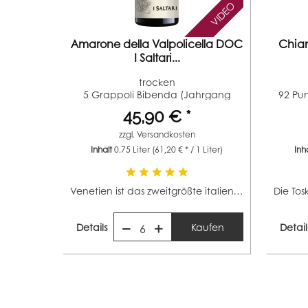
VIDEO
Amarone della Valpolicella DOC
Chian
I Saltari...
trocken
5 Grappoli Bibenda (Jahrgang
92 Pun
2015) 2...
45,90 € *
zzgl.
Versandkosten
Inhalt
0.75 Liter
(61,20 € * / 1 Liter)
Inh
Venetien ist das zweitgrößte italienische Weinbaugebiet...
Details
Kaufen
Detail
6