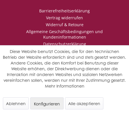
Barrierefreiheitserklärung
Vertrag widerrufen
Widerruf & Retoure
Allgemeine Geschäftsbedingungen und
Kundeninformationen
Datenschutzerklärung
Impressum
Diese Website benutzt Cookies, die für den technischen
Betrieb der Website erforderlich sind und stets gesetzt werden.
Andere Cookies, die den Komfort bei Benutzung dieser
Website erhöhen, der Direktwerbung dienen oder die
* Wir behalten uns vor den Jahrgang auszuwählen, sollten mehrere
Interaktion mit anderen Websites und sozialen Netzwerken
Jahrgänge verfügbar sein.
vereinfachen sollen, werden nur mit Ihrer Zustimmung gesetzt.
© Saffers WinzerWelt - alle Rechte vorbehalten
Mehr Informationen
Ablehnen
Alle akzeptieren
Konfigurieren