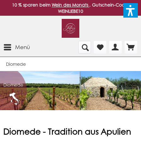
10 % sparen beim
Wein des Monats
. Gutschein-Code:
WEINLIEBE10
Menü
Diomede
Diomede - Tradition aus Apulien