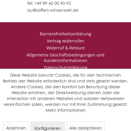
Tel: +49 89 42 00 90-92
au@saffers-winzerwelt.de
Barrierefreiheitserklärung
Vertrag widerrufen
Widerruf & Retoure
Allgemeine Geschäftsbedingungen und
Kundeninformationen
Datenschutzerklärung
Impressum
Diese Website benutzt Cookies, die für den technischen
Betrieb der Website erforderlich sind und stets gesetzt werden.
Andere Cookies, die den Komfort bei Benutzung dieser
Website erhöhen, der Direktwerbung dienen oder die
* Wir behalten uns vor den Jahrgang auszuwählen, sollten mehrere
Interaktion mit anderen Websites und sozialen Netzwerken
Jahrgänge verfügbar sein.
vereinfachen sollen, werden nur mit Ihrer Zustimmung gesetzt.
© Saffers WinzerWelt - alle Rechte vorbehalten
Mehr Informationen
Ablehnen
Alle akzeptieren
Konfigurieren