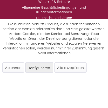
Widerruf & Retoure
Allgemeine Geschäftsbedingungen und
Kundeninformationen
Datenschutzerklärung
Impressum
Diese Website benutzt Cookies, die für den technischen
Betrieb der Website erforderlich sind und stets gesetzt werden.
Andere Cookies, die den Komfort bei Benutzung dieser
Website erhöhen, der Direktwerbung dienen oder die
* Wir behalten uns vor den Jahrgang auszuwählen, sollten mehrere
Interaktion mit anderen Websites und sozialen Netzwerken
Jahrgänge verfügbar sein.
vereinfachen sollen, werden nur mit Ihrer Zustimmung gesetzt.
© Saffers WinzerWelt - alle Rechte vorbehalten
Mehr Informationen
Ablehnen
Alle akzeptieren
Konfigurieren