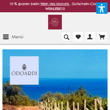
10 % sparen beim
Wein des Monats
. Gutschein-Code:
WEINLIEBE10
Menü