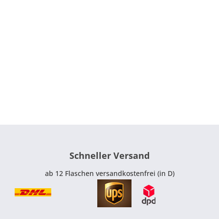
Savuto von Odoardi duftet nach schwarzen Kirschen
und Brombeeren, Karamell und Gewürzkräutern. Am
Gaumen ist er frisch und elegant mit feinkörnigen
Gerbstoffen.
Der Spitzenwein des Weinguts ist der
GB Calabria IGT
(Im
Namen stecken die Initialen des Firmengründers.). Die
Cuvée aus Gaglioppo, Magliocco, Nerello und Greco
Nero reift 12 Monate in Barriques. In der Nase finden
sich Noten von dunklen Beeren, schwarzem Pfeffer und
Schokolade. Dieser komplexe Rotwein harmoniert
perfekt mit typischen kalabresischen Gerichten wie
Papardelle mit Artischocken und Guanciale oder
Schneller Versand
Zicklein aus dem Ofen mit gebratenen
Kartoffelscheiben.
ab 12 Flaschen versandkostenfrei (in D)