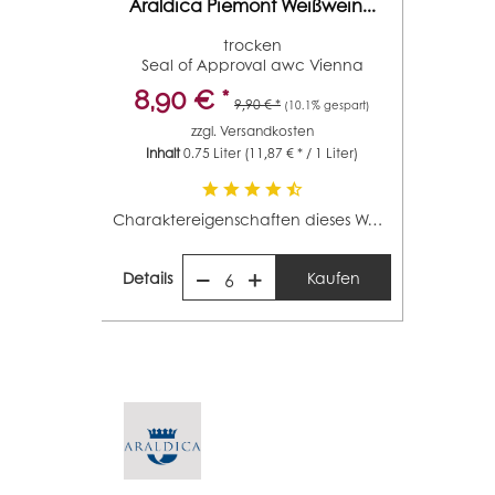
Araldica Piemont Weißwein...
trocken
Seal of Approval awc Vienna
(Jahrgang...
8,90 € *
9,90 € *
(10.1% gespart)
zzgl.
Versandkosten
Inhalt
0.75 Liter
(11,87 € * / 1 Liter)
Charaktereigenschaften dieses Weines: Im Glas zeigt sich...
Details
Kaufen
6