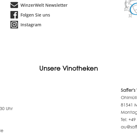
WinzerWelt Newsletter
Folgen Sie uns
Instagram
Unsere Vinotheken
Saffer'
Ohlmüll
81541 
:30 Uhr
Montag 
Tel: +49
au@saff
de