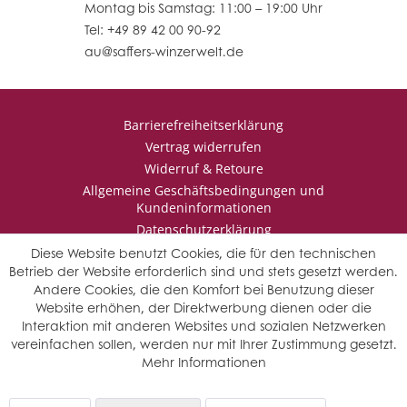
Montag bis Samstag: 11:00 – 19:00 Uhr
Tel: +49 89 42 00 90-92
au@saffers-winzerwelt.de
Barrierefreiheitserklärung
Vertrag widerrufen
Widerruf & Retoure
Allgemeine Geschäftsbedingungen und
Kundeninformationen
Datenschutzerklärung
Impressum
Diese Website benutzt Cookies, die für den technischen
Betrieb der Website erforderlich sind und stets gesetzt werden.
Andere Cookies, die den Komfort bei Benutzung dieser
Website erhöhen, der Direktwerbung dienen oder die
* Wir behalten uns vor den Jahrgang auszuwählen, sollten mehrere
Interaktion mit anderen Websites und sozialen Netzwerken
Jahrgänge verfügbar sein.
vereinfachen sollen, werden nur mit Ihrer Zustimmung gesetzt.
© Saffers WinzerWelt - alle Rechte vorbehalten
Mehr Informationen