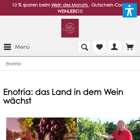
10 % sparen beim
Wein des Monats
. Gutschein-Code:
WEINLIEBE10
Menü
Enotria
Enotria: das Land in dem Wein
wächst