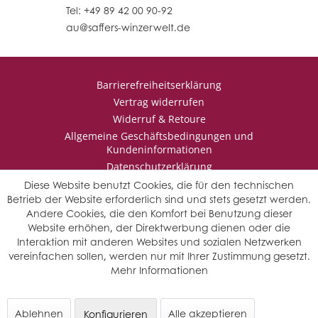
Tel: +49 89 42 00 90-92
au@saffers-winzerwelt.de
Barrierefreiheitserklärung
Vertrag widerrufen
Widerruf & Retoure
Allgemeine Geschäftsbedingungen und
Kundeninformationen
Datenschutzerklärung
Impressum
Diese Website benutzt Cookies, die für den technischen
Betrieb der Website erforderlich sind und stets gesetzt werden.
Andere Cookies, die den Komfort bei Benutzung dieser
Website erhöhen, der Direktwerbung dienen oder die
* Wir behalten uns vor den Jahrgang auszuwählen, sollten mehrere
Interaktion mit anderen Websites und sozialen Netzwerken
Jahrgänge verfügbar sein.
vereinfachen sollen, werden nur mit Ihrer Zustimmung gesetzt.
© Saffers WinzerWelt - alle Rechte vorbehalten
Mehr Informationen
Ablehnen
Alle akzeptieren
Konfigurieren