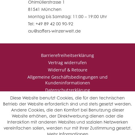
Ohlmüllerstrasse 1
81541 München
Montag bis Samstag: 11:00 – 19:00 Uhr
Tel: +49 89 42 00 90-92
au@saffers-winzerwelt.de
Barrierefreiheitserklärung
Vertrag widerrufen
Widerruf & Retoure
Allgemeine Geschäftsbedingungen und
Kundeninformationen
Datenschutzerklärung
Impressum
Diese Website benutzt Cookies, die für den technischen
Betrieb der Website erforderlich sind und stets gesetzt werden.
Andere Cookies, die den Komfort bei Benutzung dieser
Website erhöhen, der Direktwerbung dienen oder die
* Wir behalten uns vor den Jahrgang auszuwählen, sollten mehrere
Interaktion mit anderen Websites und sozialen Netzwerken
Jahrgänge verfügbar sein.
vereinfachen sollen, werden nur mit Ihrer Zustimmung gesetzt.
© Saffers WinzerWelt - alle Rechte vorbehalten
Mehr Informationen