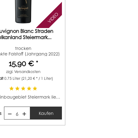
VIDEO
uvignon Blanc Straden
lkanland Steiermark...
trocken
kte Falstaff (Jahrgang 2022)
92...
15,90 € *
zzgl.
Versandkosten
alt
0.75 Liter
(21,20 € * / 1 Liter)
Das Weinbaugebiet Steiermark liegt in Südösterreich,...
s
Kaufen
6