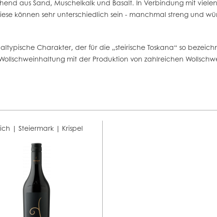
tehend aus Sand, Muschelkalk und Basalt. In Verbindung mit vie
ese können sehr unterschiedlich sein - manchmal streng und wür
ypische Charakter, der für die „steirische Toskana“ so bezeichnen
e Wollschweinhaltung mit der Produktion von zahlreichen Wollsch
eich | Steiermark |
Krispel