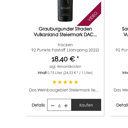
VIDEO
Grauburgunder Straden
Sa
Vulkanland Steiermark DAC...
Vu
trocken
92 Punkte Falstaff (Jahrgang 2022)
92 Pun
93...
18,40 € *
zzgl.
Versandkosten
Inhalt
0.75 Liter
(24,53 € * / 1 Liter)
Inh
Das Weinbaugebiet Steiermark liegt in Südösterreich,...
Details
Kaufen
Detail
6