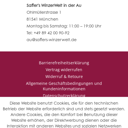
Saffer's WinzerWelt in der Au
Ohlmüllerstrasse 1
81541 München
Montag bis Samstag: 11:00 – 19:00 Uhr
Tel: +49 89 42 00 90-92
au@saffers-winzerwelt.de
Barrierefreiheitserklärung
Vertrag widerrufen
Widerruf & Retoure
Allgemeine Geschäftsbedingungen und
Kundeninformationen
Datenschutzerklärung
Impressum
Diese Website benutzt Cookies, die für den technischen
Betrieb der Website erforderlich sind und stets gesetzt werden.
Andere Cookies, die den Komfort bei Benutzung dieser
Website erhöhen, der Direktwerbung dienen oder die
* Wir behalten uns vor den Jahrgang auszuwählen, sollten mehrere
Interaktion mit anderen Websites und sozialen Netzwerken
Jahrgänge verfügbar sein.