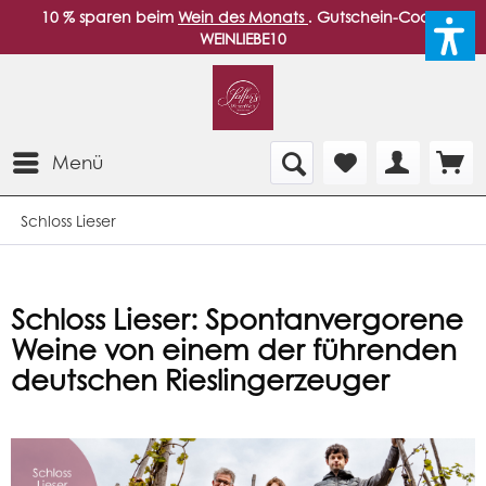
10 % sparen beim
Wein des Monats
. Gutschein-Code:
WEINLIEBE10
Menü
Schloss Lieser
Schloss Lieser: Spontanvergorene
Weine von einem der führenden
deutschen Rieslingerzeuger