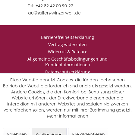
Tel: +49 89 42 00 90-92
au@saffers-winzerwelt.de
Barrierefreiheitserklärung
Vertrag widerrufen
Widerruf & Retoure
Allgemeine Geschäftsbedingungen und
Kundeninformationen
Datenschutzerklärung
Impressum
Diese Website benutzt Cookies, die für den technischen
Betrieb der Website erforderlich sind und stets gesetzt werden.
Andere Cookies, die den Komfort bei Benutzung dieser
Website erhöhen, der Direktwerbung dienen oder die
* Wir behalten uns vor den Jahrgang auszuwählen, sollten mehrere
Interaktion mit anderen Websites und sozialen Netzwerken
Jahrgänge verfügbar sein.
vereinfachen sollen, werden nur mit Ihrer Zustimmung gesetzt.
© Saffers WinzerWelt - alle Rechte vorbehalten
Mehr Informationen
Ablehnen
Alle akzeptieren
Konfigurieren