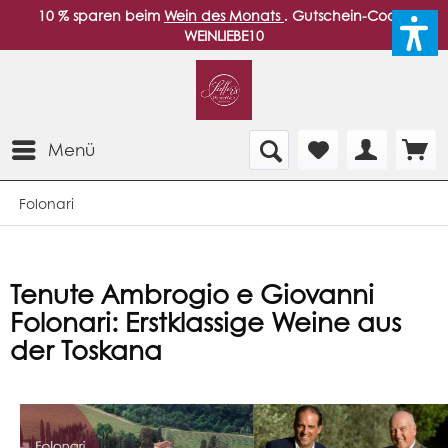
10 % sparen beim
Wein des Monats
. Gutschein-Code:
WEINLIEBE10
Menü
Folonari
Tenute Ambrogio e Giovanni
Folonari: Erstklassige Weine aus
der Toskana