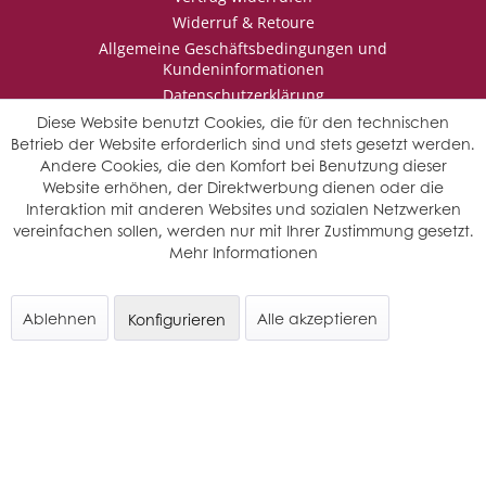
Widerruf & Retoure
Allgemeine Geschäftsbedingungen und
Kundeninformationen
Datenschutzerklärung
Impressum
Diese Website benutzt Cookies, die für den technischen
Betrieb der Website erforderlich sind und stets gesetzt werden.
Andere Cookies, die den Komfort bei Benutzung dieser
Website erhöhen, der Direktwerbung dienen oder die
* Wir behalten uns vor den Jahrgang auszuwählen, sollten mehrere
Interaktion mit anderen Websites und sozialen Netzwerken
Jahrgänge verfügbar sein.
vereinfachen sollen, werden nur mit Ihrer Zustimmung gesetzt.
© Saffers WinzerWelt - alle Rechte vorbehalten
Mehr Informationen
Ablehnen
Alle akzeptieren
Konfigurieren