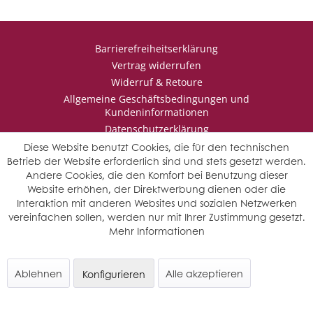
Barrierefreiheitserklärung
Vertrag widerrufen
Widerruf & Retoure
Allgemeine Geschäftsbedingungen und
Kundeninformationen
Datenschutzerklärung
Impressum
Diese Website benutzt Cookies, die für den technischen
Betrieb der Website erforderlich sind und stets gesetzt werden.
Andere Cookies, die den Komfort bei Benutzung dieser
Website erhöhen, der Direktwerbung dienen oder die
* Wir behalten uns vor den Jahrgang auszuwählen, sollten mehrere
Interaktion mit anderen Websites und sozialen Netzwerken
Jahrgänge verfügbar sein.
vereinfachen sollen, werden nur mit Ihrer Zustimmung gesetzt.
© Saffers WinzerWelt - alle Rechte vorbehalten
Mehr Informationen
Ablehnen
Alle akzeptieren
Konfigurieren