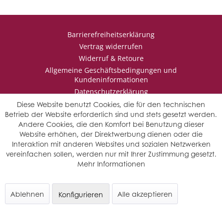
Barrierefreiheitserklärung
Vertrag widerrufen
Widerruf & Retoure
Allgemeine Geschäftsbedingungen und
Kundeninformationen
Datenschutzerklärung
Impressum
Diese Website benutzt Cookies, die für den technischen
Betrieb der Website erforderlich sind und stets gesetzt werden.
Andere Cookies, die den Komfort bei Benutzung dieser
Website erhöhen, der Direktwerbung dienen oder die
* Wir behalten uns vor den Jahrgang auszuwählen, sollten mehrere
Interaktion mit anderen Websites und sozialen Netzwerken
Jahrgänge verfügbar sein.
vereinfachen sollen, werden nur mit Ihrer Zustimmung gesetzt.
© Saffers WinzerWelt - alle Rechte vorbehalten
Mehr Informationen
Ablehnen
Alle akzeptieren
Konfigurieren