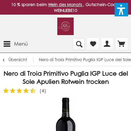
10 % sparen beim
Wein des Monats
. Gutschein-Code:
WEINLIEBE10
Menü
Übersicht
Nero di Troia Primitivo Puglia IGP Luce del So
Nero di Troia Primitivo Puglia IGP Luce del
Sole Apulien Rotwein trocken
(
4
)