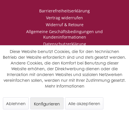
Barrierefreiheitserklärung
Vertrag widerrufen
Widerruf & Retoure
Allgemeine Geschäftsbedingungen und
Kundeninformationen
Datenschutzerklärung
Impressum
Diese Website benutzt Cookies, die für den technischen
Betrieb der Website erforderlich sind und stets gesetzt werden.
Andere Cookies, die den Komfort bei Benutzung dieser
Website erhöhen, der Direktwerbung dienen oder die
* Wir behalten uns vor den Jahrgang auszuwählen, sollten mehrere
Interaktion mit anderen Websites und sozialen Netzwerken
Jahrgänge verfügbar sein.
vereinfachen sollen, werden nur mit Ihrer Zustimmung gesetzt.
© Saffers WinzerWelt - alle Rechte vorbehalten
Mehr Informationen
Ablehnen
Alle akzeptieren
Konfigurieren