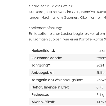
Charakteristik dieses Weins:
Dunkelrot, fast schwarz im Glas, Intensives Buk
langen Nachhall am Gaumen. Ökol. Kontroll- N
Speisenempfehlung:
Ein facettenreicher Speisenbegleiter, vor alle
zu kräftigen Suppen, wie einer Kartoffel-Kürbis
Herkunftsland:
Italie
Geschmackscode:
trock
Jahrgang**:
2024
Anbaugebiet:
Sizilie
Kategorie des Weinerzeugnisses:
Rotwe
Nettofüllmenge in Liter:
0.75
Restsuesse:
7,1 g
Alkohol-Etikett:
14 % 