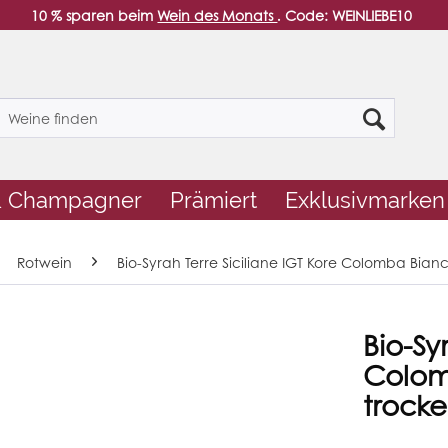
10 % sparen beim
Wein des Monats
. Code: WEINLIEBE10
& Champagner
Prämiert
Exklusivmarken
Rotwein
Bio-Syrah Terre Siciliane IGT Kore Colomba Bianc
Bio-Sy
Colomb
trock