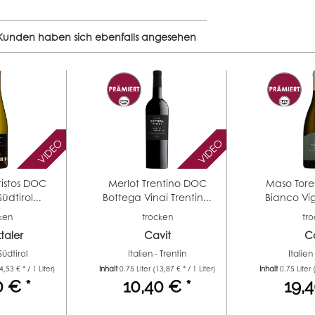
Kunden haben sich ebenfalls angesehen
VIDEO
VIDEO
ristos DOC
Merlot Trentino DOC
Maso Tore
üdtirol...
Bottega Vinai Trentin...
Bianco Vig
ken
trocken
tr
taler
Cavit
Ca
 Südtirol
Italien - Trentin
Italien
4,53 € * / 1 Liter)
Inhalt
0.75 Liter
(13,87 € * / 1 Liter)
Inhalt
0.75 Liter
0 € *
10,40 € *
19,4