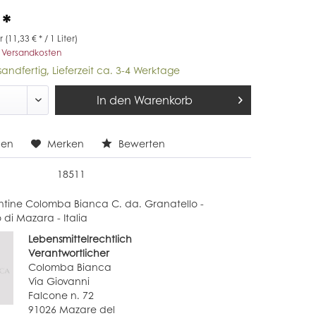
 *
r (11,33 € * / 1 Liter)
. Versandkosten
sandfertig, Lieferzeit ca. 3-4 Werktage
In den
Warenkorb
hen
Merken
Bewerten
18511
tine Colomba Bianca C. da. Granatello -
di Mazara - Italia
Lebensmittelrechtlich
Verantwortlicher
Colomba Bianca
Via Giovanni
Falcone n. 72
91026 Mazare del