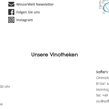
WinzerWelt Newsletter
Folgen Sie uns
Instagram
Unsere Vinotheken
Saffer'
Ohlmüll
81541 
:30 Uhr
Montag 
Tel: +49
au@saff
de