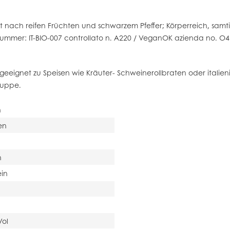
ett nach reifen Früchten und schwarzem Pfeffer; Körperreich, samt
ummer: IT-BIO-007 controllato n. A220 / VeganOK azienda no. O
m geeignet zu Speisen wie Kräuter- Schweinerollbraten oder ital
 Suppe.
n
en
n
in
Vol