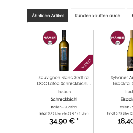
Ähnliche Artikel
Kunden kauften auch
VIDEO
Sauvignon Blanc Südtirol
Sylvaner A
DOC Lafóa Schreckbichl...
Eisacktal S
trocken
troc
Schreckbichl
Eisack
Italien - Südtirol
Italien -
Inhalt
0.75 Liter
(46,53 € * / 1 Liter)
Inhalt
0.75 Liter
(2
34,90 € *
18,4