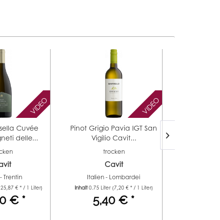
VIDEO
VIDEO
sella Cuvée
Pinot Grigio Pavia IGT San
Chardonnay
neti delle...
Vigilio Cavit...
San Vigi
ocken
trocken
t
vit
Cavit
 - Trentin
Italien - Lombardei
Italie
(25,87 € * / 1 Liter)
Inhalt
0.75 Liter
(7,20 € * / 1 Liter)
Inhalt
0.75 Lit
0 € *
5,40 € *
5,