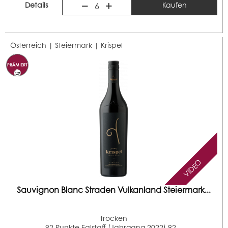
Details
Kaufen
6
Österreich | Steiermark |
Krispel
VIDEO
Sauvignon Blanc Straden Vulkanland Steiermark...
trocken
92 Punkte Falstaff (Jahrgang 2022) 92...