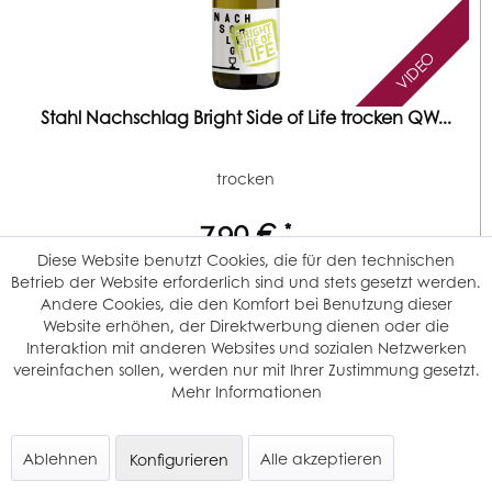
VIDEO
Stahl Nachschlag Bright Side of Life trocken QW...
trocken
7,90 € *
Diese Website benutzt Cookies, die für den technischen
zzgl.
Versandkosten
Betrieb der Website erforderlich sind und stets gesetzt werden.
Inhalt
0.75 Liter
(10,53 € * / 1 Liter)
Andere Cookies, die den Komfort bei Benutzung dieser
Website erhöhen, der Direktwerbung dienen oder die
Interaktion mit anderen Websites und sozialen Netzwerken
Das kleine deutsche Anbaugebiet Franken hat eine Fläche...
vereinfachen sollen, werden nur mit Ihrer Zustimmung gesetzt.
Mehr Informationen
Details
Kaufen
6
Ablehnen
Alle akzeptieren
Konfigurieren