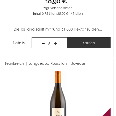
18,90 € *
zzgl.
Versandkosten
Inhalt
0.75 Liter
(25,20 € * / 1 Liter)
Die Toskana zählt mit rund 61.000 Hektar zu den...
Details
Kaufen
6
Frankreich | Languedoc-Roussillon |
Joyeuse