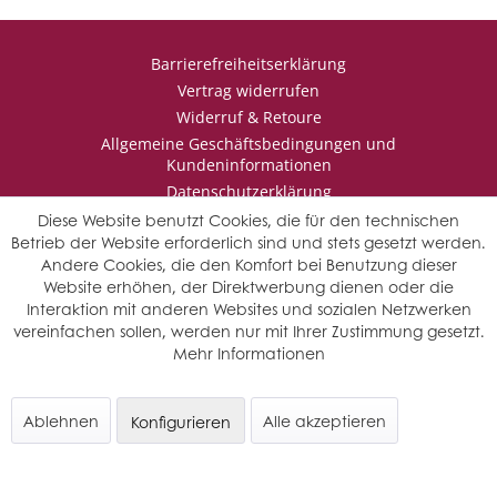
Barrierefreiheitserklärung
Vertrag widerrufen
Widerruf & Retoure
Allgemeine Geschäftsbedingungen und
Kundeninformationen
Datenschutzerklärung
Impressum
Diese Website benutzt Cookies, die für den technischen
Betrieb der Website erforderlich sind und stets gesetzt werden.
Andere Cookies, die den Komfort bei Benutzung dieser
Website erhöhen, der Direktwerbung dienen oder die
* Wir behalten uns vor den Jahrgang auszuwählen, sollten mehrere
Interaktion mit anderen Websites und sozialen Netzwerken
Jahrgänge verfügbar sein.
vereinfachen sollen, werden nur mit Ihrer Zustimmung gesetzt.
© Saffers WinzerWelt - alle Rechte vorbehalten
Mehr Informationen
Ablehnen
Alle akzeptieren
Konfigurieren