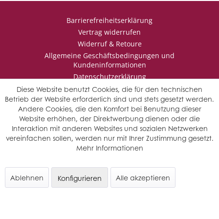
Barrierefreiheitserklärung
Vertrag widerrufen
Widerruf & Retoure
Allgemeine Geschäftsbedingungen und
Kundeninformationen
Datenschutzerklärung
Impressum
Diese Website benutzt Cookies, die für den technischen
Betrieb der Website erforderlich sind und stets gesetzt werden.
Andere Cookies, die den Komfort bei Benutzung dieser
Website erhöhen, der Direktwerbung dienen oder die
* Wir behalten uns vor den Jahrgang auszuwählen, sollten mehrere
Interaktion mit anderen Websites und sozialen Netzwerken
Jahrgänge verfügbar sein.
vereinfachen sollen, werden nur mit Ihrer Zustimmung gesetzt.
© Saffers WinzerWelt - alle Rechte vorbehalten
Mehr Informationen
Ablehnen
Alle akzeptieren
Konfigurieren