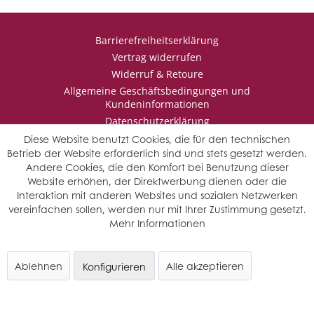
Barrierefreiheitserklärung
Vertrag widerrufen
Widerruf & Retoure
Allgemeine Geschäftsbedingungen und
Kundeninformationen
Datenschutzerklärung
Impressum
Diese Website benutzt Cookies, die für den technischen
Betrieb der Website erforderlich sind und stets gesetzt werden.
Andere Cookies, die den Komfort bei Benutzung dieser
Website erhöhen, der Direktwerbung dienen oder die
* Wir behalten uns vor den Jahrgang auszuwählen, sollten mehrere
Interaktion mit anderen Websites und sozialen Netzwerken
Jahrgänge verfügbar sein.
vereinfachen sollen, werden nur mit Ihrer Zustimmung gesetzt.
© Saffers WinzerWelt - alle Rechte vorbehalten
Mehr Informationen
Ablehnen
Alle akzeptieren
Konfigurieren