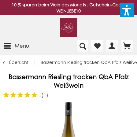
10 % sparen beim
Wein des Monats
. Gutschein-Code:
WEINLIEBE10
Menü
Übersicht
Bassermann Riesling trocken QbA Pfalz Weißw
Bassermann Riesling trocken QbA Pfalz
Weißwein
(
1
)